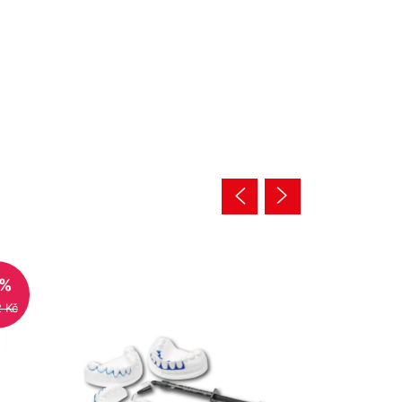
4%
2 Kč