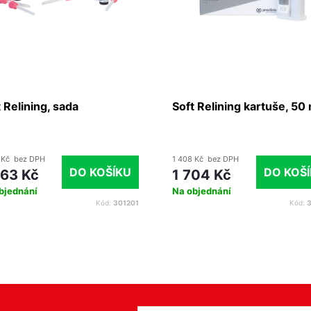
 Relining, sada
Soft Relining kartuše, 50 
 Kč bez DPH
1 408 Kč bez DPH
DO KOŠÍKU
DO KOŠ
363 Kč
1 704 Kč
bjednání
Na objednání
Kód:
301201
Kód:
3