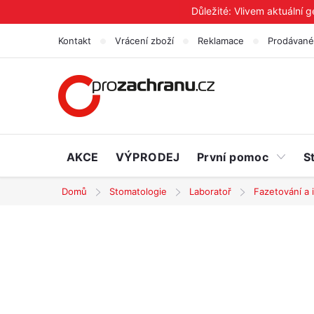
Přejít
Důležité: Vlivem aktuální 
na
Kontakt
Vrácení zboží
Reklamace
Prodávané
obsah
AKCE
VÝPRODEJ
První pomoc
S
Domů
Stomatologie
Laboratoř
Fazetování a i