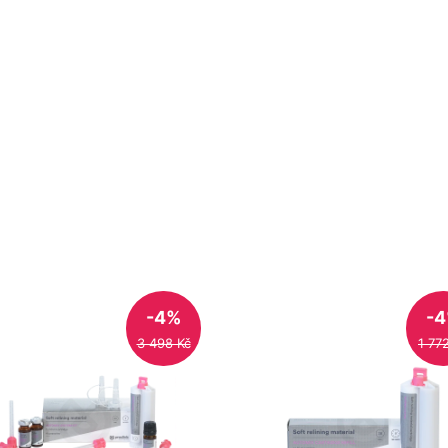
-4%
-
3 498 Kč
1 77