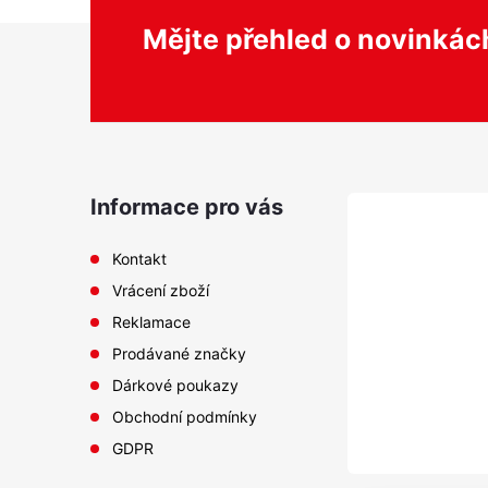
Z
Mějte přehled o novinká
á
p
a
Informace pro vás
t
Kontakt
Vrácení zboží
í
Reklamace
Prodávané značky
Dárkové poukazy
Obchodní podmínky
GDPR