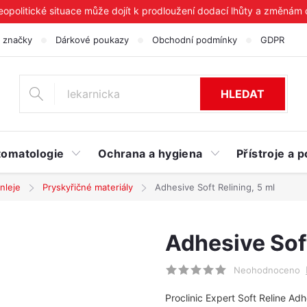
geopolitické situace může dojít k prodloužení dodací lhůty a změnám
 značky
Dárkové poukazy
Obchodní podmínky
GDPR
HLEDAT
tomatologie
Ochrana a hygiena
Přístroje a
nleje
Pryskyřičné materiály
Adhesive Soft Relining, 5 ml
Adhesive Soft
Neohodnoceno
Proclinic Expert Soft Reline A