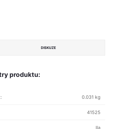
DISKUZE
ry produktu:
t
:
0.031 kg
41525
IIa