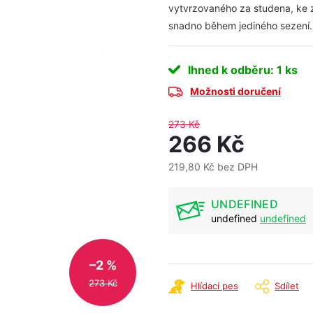
vytvrzovaného za studena, ke z
snadno během jediného sezení.
Ihned k odběru
: 1 ks
Možnosti doručení
273 Kč
266 Kč
219,80 Kč bez DPH
Měrná
cena:
UNDEFINED
undefined
undefined
–2 %
273 Kč
Hlídací pes
Sdílet