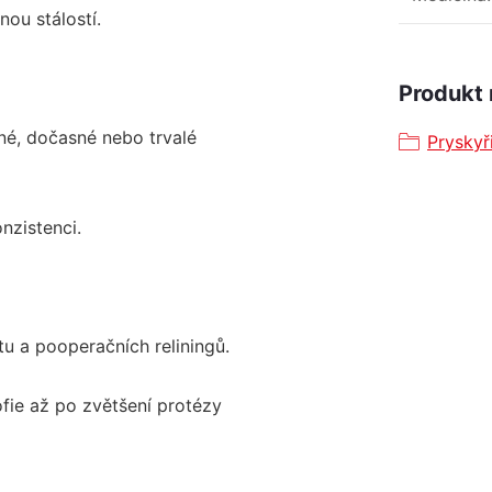
ou stálostí.
Produkt 
čné, dočasné nebo trvalé
Pryskyř
nzistenci.
tu a pooperačních reliningů.
fie až po zvětšení protézy