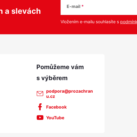
E-mail
ch
a slevách
Vložením e-mailu souhlasíte s
podmínk
podpora
@
prozachran
u.cz
Facebook
YouTube