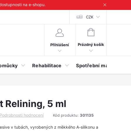
 dostupnosti na e-shopu.
CZK
NÁKUPNÍ
KOŠÍK
Prázdný košík
Přihlášení
 pomůcky
Rehabilitace
Spotřební materiál
 Relining, 5 ml
Podrobnosti hodnocení
Kód produktu:
301135
dhesive v tubách, vyrobených z měkkého A-silikonu a