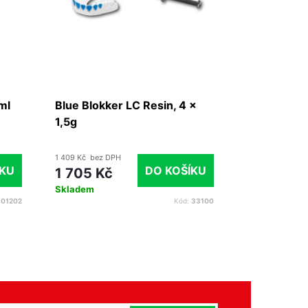
ml
Blue Blokker LC Resin, 4 x
Espe Sil, 8 
1,5g
1 409 Kč bez DPH
2 042 Kč bez D
ÍKU
DO KOŠÍKU
1 705 Kč
2 471 Kč
Skladem
Na objednání
01202
Kód:
33100