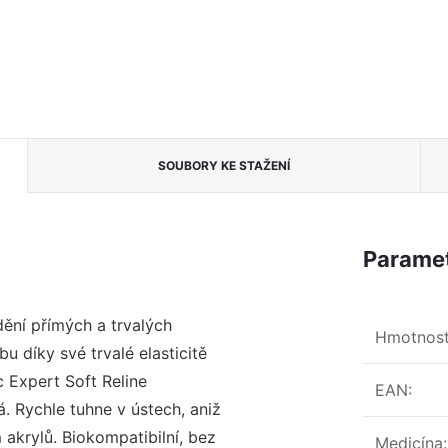
SOUBORY KE STAŽENÍ
Paramet
dění přímých a trvalých
Hmotnos
u díky své trvalé elasticitě
c Expert Soft Reline
EAN
:
. Rychle tuhne v ústech, aniž
 akrylů. Biokompatibilní, bez
Medicína
: