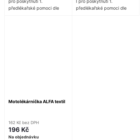
pro poskytnutí 1.
I pro poskytnutí 1.
předlékařské pomoci dle
předlékařské pomoci dle
vyhlášky č. 341/2014 Sb.
vyhlášky č. 341/2014 Sb.
Autolékárnička typ I je
Autolékárnička typ I je
určena pro všechny typy
určena pro všechny typy
osobních či nákladních
osobních či nákladních
automobilů, které nejsou
automobilů, které nejsou
(podle technického průkazu)
(podle technického průkazu)
určeny pro hromadnou
určeny pro hromadnou
přepravu osob.
přepravu osob.
Obsah:
3x Obvaz hotový s 1
Motolékárnička ALFA textil
polštářkem (šíře nejméně 8
cm, savost nejméně
800g/m2)
162 Kč bez DPH
1x Isotermická fólie o
196 Kč
rozměrech nejméně 200 x
Na objednávku