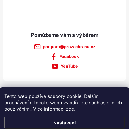
í
podpora
@
prozachranu.cz
Facebook
YouTube
Informace pro vás
Tento web používá soubory cookie. Dalším
procházením tohoto webu vyjadřujete souhlas s jejich
používáním.. Více informací
zde
.
Nastavení