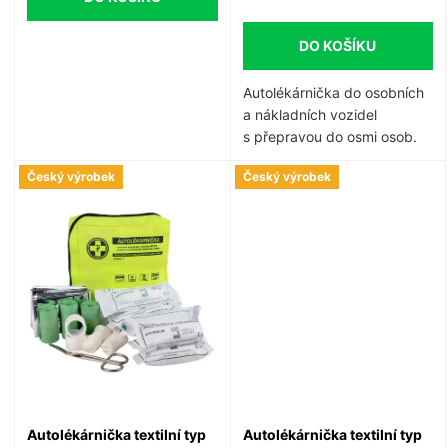
d
u
DO KOŠÍKU
u
k
Autolékárnička do osobních
k
a nákladních vozidel
t
s přepravou do osmi osob.
t
Obsah odpovídá aktuální
Český výrobek
Český výrobek
vyhlášce.
ů
ů
Autolékárnička textilní typ
Autolékárnička textilní typ