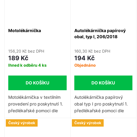
Motolékárnička
Autolékárnička papírový
obal, typ I, 206/2018
156,20 Kč bez DPH
160,30 Kč bez DPH
189 Kč
194 Kč
Ihned k odběru
4 ks
Objednáno
DO KOŠÍKU
DO KOŠÍKU
Motolékárnička v textilním
Autolékárnička papírový
provedení pro poskytnutí 1.
obal typ I pro poskytnutí 1.
předlékařské pomoci dle
předlékařské pomoci dle
vyhlášky č. 216/2010 Sb. Je
vyhlášky č. 206/2018 Sb.
Český výrobek
Český výrobek
určena všem motorkářům,
Autolékárnička typ I je
kteří jsou povinni vybavit své
určena pro všechny typy