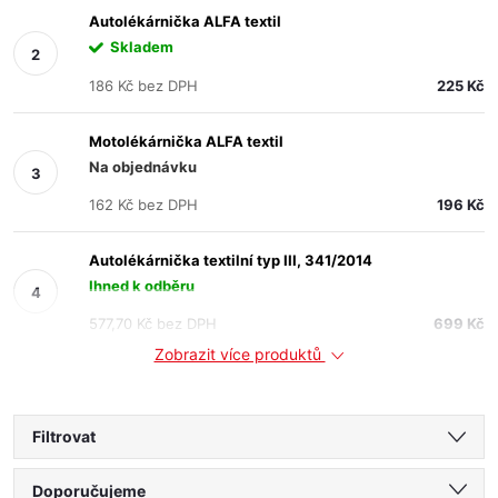
Autolékárnička ALFA textil
Skladem
186 Kč bez DPH
225 Kč
Motolékárnička ALFA textil
Na objednávku
162 Kč bez DPH
196 Kč
Autolékárnička textilní typ III, 341/2014
Ihned k odběru
577,70 Kč bez DPH
699 Kč
Zobrazit více produktů
Filtrovat
Ř
Doporučujeme