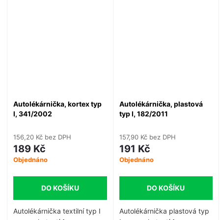
motorové vozidlo kategorie
osobních či nákladních
L lékárničkou.
automobilů, které nejsou
(podle technického průkazu)
určeny pro hromadnou
přepravu osob. Expirace 48
měsíců.
Autolékárnička, kortex typ
Autolékárnička, plastová
I, 341/2002
typ I, 182/2011
156,20 Kč bez DPH
157,90 Kč bez DPH
189 Kč
191 Kč
Objednáno
Objednáno
DO KOŠÍKU
DO KOŠÍKU
Autolékárnička textilní typ I
Autolékárnička plastová typ