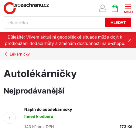
Přejít
NÁKUPNÍ
KOŠÍK
na
obsah
HLEDAT
Důležité: Vlivem aktuální geopolitické situace může dojít k
prodloužení dodací lhůty a změnám dostupnosti na e-shopu.
Lékárničky
Autolékárničky
Nejprodávanější
Náplň do autolékárničky
Ihned k odběru
143 Kč bez DPH
173 Kč