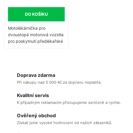
140 cm
3x Obvaz hotový se 2
DO KOŠÍKU
polštářky (šíře nejméně 8
cm, savost nejméně
Motolékárnička pro
800g/m2)
dvoustopá motorová vozidla
pro poskytnutí předlékařské
1 pár Rukavice pryžové
první pomoci. Obsah
(latexové) chirurgické v
odpovídá aktuální vyhlášce.
obalu
O
1x Náplast hladká cívka
v
Doprava zdarma
(velikost 2,5 cm x 5 m, min.
l
Při nákupu nad 5 000 Kč za dopravu neplatíte.
lepivost 7 N/25 mm)
á
Kvalitní servis
d
1x Nůžky zahnuté (se
K případným reklamacím přistupujeme seriózně a rychle.
sklonem) v antikorózní
a
úpravě se zaoblenými hroty,
c
Ověřený obchod
délka nejméně 14 cm
í
Získali jsme vysoké hodnocení od našich zákazníků.
1x Obinadlo škrtící pryžové
p