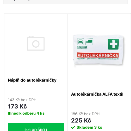
a
Nejlevnější
V
Nejdražší
z
ý
Nejprodávanější
e
Abecedně
p
n
i
í
s
Náplň do autolékárničky
p
p
Autolékárnička ALFA textil
r
143 Kč bez DPH
r
173 Kč
o
Ihned k odběru
4 ks
186 Kč bez DPH
o
225 Kč
d
Skladem
3 ks
DO KOŠÍKU