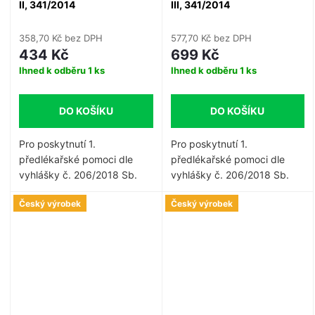
II, 341/2014
III, 341/2014
358,70 Kč bez DPH
577,70 Kč bez DPH
434 Kč
699 Kč
Ihned k odběru
1 ks
Ihned k odběru
1 ks
DO KOŠÍKU
DO KOŠÍKU
Pro poskytnutí 1.
Pro poskytnutí 1.
předlékařské pomoci dle
předlékařské pomoci dle
vyhlášky č. 206/2018 Sb.
vyhlášky č. 206/2018 Sb.
Autolékárnička typ II je
Autolékárnička typ III je
Český výrobek
Český výrobek
určena pro vozidla
určena pro vozidla
hromadné dopravy osob s
hromadné dopravy osob s
obsaditelností do 80
obsaditelností nad 80
cestujících včetně a pro
cestujících. Expirace 48
vozidla městské hromadné
měsíců.
přepravy osob bez ohledu
na obsaditelnost. Expirace
48 měsíců.