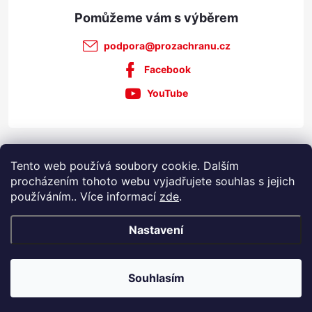
podpora
@
prozachranu.cz
Facebook
YouTube
Informace pro vás
Tento web používá soubory cookie. Dalším
procházením tohoto webu vyjadřujete souhlas s jejich
používáním.. Více informací
zde
.
Nastavení
Copyright 2026
Prozachranu.cz
. Všechna práva vyhrazena.
Souhlasím
Vytvořil Shoptet