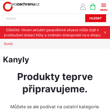
Přejít
NÁKUPNÍ
KOŠÍK
na
obsah
HLEDAT
Důležité: Vlivem aktuální geopolitické situace může dojít k
prodloužení dodací lhůty a změnám dostupnosti na e-shopu.
Domů
Kanyly
Produkty teprve
připravujeme.
Můžete se ale podívat na ostatní kategorie.