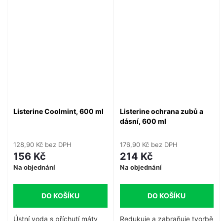
účinnost jako Listerine, ale s
uvolněnější chutí.
Listerine Coolmint, 600 ml
Listerine ochrana zubů a
dásní, 600 ml
128,90 Kč bez DPH
176,90 Kč bez DPH
156 Kč
214 Kč
Na objednání
Na objednání
DO KOŠÍKU
DO KOŠÍKU
Ústní voda s příchutí máty
Redukuje a zabraňuje tvorbě