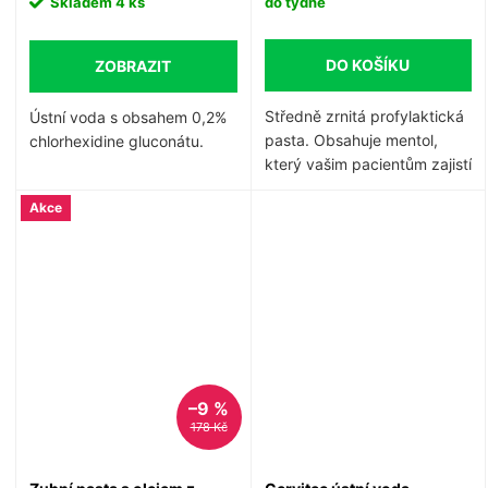
Skladem
4 ks
do týdne
matek i gravidních žen.
DO KOŠÍKU
ZOBRAZIT
Středně zrnitá profylaktická
Ústní voda s obsahem 0,2%
pasta. Obsahuje mentol,
chlorhexidine gluconátu.
který vašim pacientům zajistí
příjemný pocit svěžesti.
Akce
Jahodová vůně. Bez fluoru.
–9 %
178 Kč