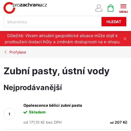
Přejít
NÁKUPNÍ
KOŠÍK
na
obsah
HLEDAT
Důležité: Vlivem aktuální geopolitické situace může dojít k
prodloužení dodací lhůty a změnám dostupnosti na e-shopu.
Profylaxe
Zubní pasty, ústní vody
Nejprodávanější
Opalescence bělící zubní pasta
Skladem
od 171,10 Kč bez DPH
207 Kč
od