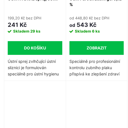
%
199,20 Kč bez DPH
od 448,80 Kč bez DPH
241 Kč
543 Kč
od
Skladem
29 ks
Skladem
6 ks
DO KOŠÍKU
ZOBRAZIT
Ústní sprej zvlhčující ústní
Speciálně pro profesionální
sliznici je formulován
kontrolu zubního plaku
speciálně pro ústní hygienu
přispívá ke zlepšení zdraví
citlivých a suchých úst.
podrážděné parodontální
Chrání ústní sliznici před
tkáně.
Podporuje zubní
podrážděním díky svému
opatření a zabraňuje tvorbě
složení a tvorbě ochranné
nového plaku.
Doporučuje se
vrstvy. Jeho praktické malé
také pro intenzivní péči o
balení umožňuje nosit sprej
problémy s dásněmi v
stále u sebe.
akutním stavu a pro péči v
udržovací fázi, např.
B. před