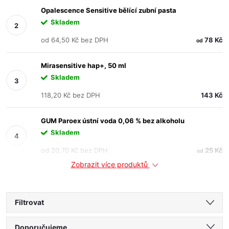
Opalescence Sensitive bělící zubní pasta
Skladem
od 64,50 Kč bez DPH
78 Kč
od
Mirasensitive hap+, 50 ml
Skladem
118,20 Kč bez DPH
143 Kč
GUM Paroex ústní voda 0,06 % bez alkoholu
Skladem
od 20,70 Kč bez DPH
25 Kč
od
Zobrazit více produktů
Filtrovat
Ř
Doporučujeme