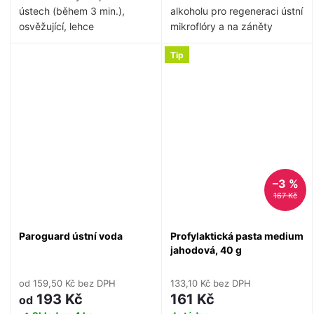
ústech (během 3 min.),
alkoholu pro regeneraci ústní
osvěžující, lehce
mikroflóry a na záněty
antiseptické, příjemná
závěsného aparátu a
Tip
příchuť. Vhodné i před
parodontitidu. Rychlý nástup
ordinačním čištění zubů.
účinku - do 30 sekund a až
24 hod. působení v místě
aplikace. Bez vedlejších
účinků a bez rezistencí -
vhodné rovněž pro gravidní
a kojící ženy, pro kojence a
děti. Denní používání bez
omezení. Indikace: krvácení
–3 %
dásní, parodontóza, jiné
167 Kč
záněty, hygiena zubních
implantátů, hygiena při
Paroguard ústní voda
Profylaktická pasta medium
rovnátkách,
jahodová, 40 g
imunodeficiencie, hygiena
při diabetu, hygiena dutiny
od 159,50 Kč bez DPH
133,10 Kč bez DPH
ústní onkologických
193 Kč
161 Kč
od
pacientů, alergiků, kojících