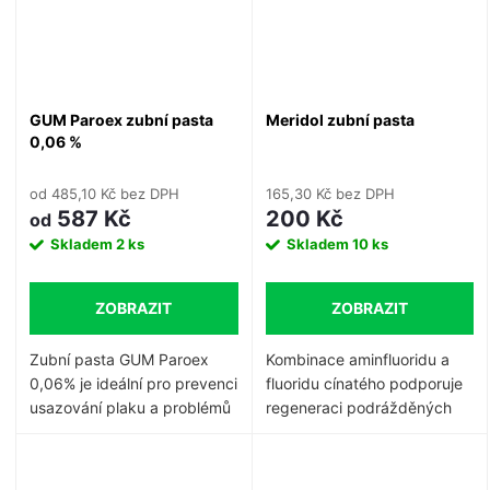
a po operaci, po extrakcích
zubů a umístění implantátu.
• 0,12 % chlorhexidin
diglukonát + 0,05 %
cetylpyridinium chlorid.
GUM Paroex zubní pasta
Meridol zubní pasta
0,06 %
od 485,10 Kč bez DPH
165,30 Kč bez DPH
587 Kč
200 Kč
od
Skladem
2 ks
Skladem
10 ks
ZOBRAZIT
ZOBRAZIT
Zubní pasta GUM Paroex
Kombinace aminfluoridu a
0,06% je ideální pro prevenci
fluoridu cínatého podporuje
usazování plaku a problémů
regeneraci podrážděných
s dásněmi.
Doporučuje se při
dásní.
Okamžitý a
prvních příznacích citlivých
dlouhotrvající antibakteriální
dásní a zánětu dásní, aby
účinek.
Tvorba bakteriálního