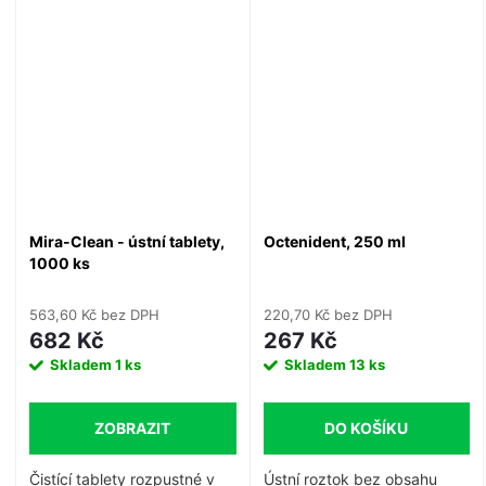
podpořil zdraví parodontální
plaku je dlouhodobě
tkáně a zabránil progresi
inhibována a účinně
parodontálních problémů.
předchází zánětu dásní.
Mira-Clean - ústní tablety,
Octenident, 250 ml
1000 ks
563,60 Kč bez DPH
220,70 Kč bez DPH
682 Kč
267 Kč
Skladem
1 ks
Skladem
13 ks
ZOBRAZIT
DO KOŠÍKU
Čistící tablety rozpustné v
Ústní roztok bez obsahu