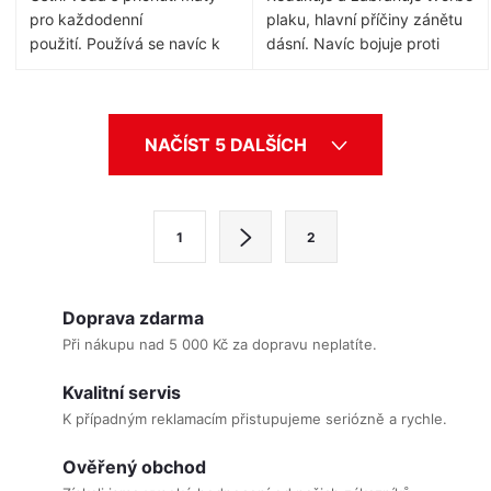
pro každodenní
plaku, hlavní příčiny zánětu
použití.
Používá se navíc k
dásní.
Navíc bojuje proti
čištění zubů, odstraňuje až
škodlivým bakteriím – také v
97 % bakterií, které zbyly po
mezizubních
čištění zubů.
Účinně bojuje
prostorech.
P
osiluje zubní
O
proti plaku a osvěžuje dech.
sklovinu fluorem a pomáhá
NAČÍST 5 DALŠÍCH
v
tak předcházet zubnímu
l
kazu.
á
S
1
2
d
t
a
r
c
á
Doprava zdarma
í
n
Při nákupu nad 5 000 Kč za dopravu neplatíte.
p
k
Kvalitní servis
r
o
K případným reklamacím přistupujeme seriózně a rychle.
v
v
k
á
Ověřený obchod