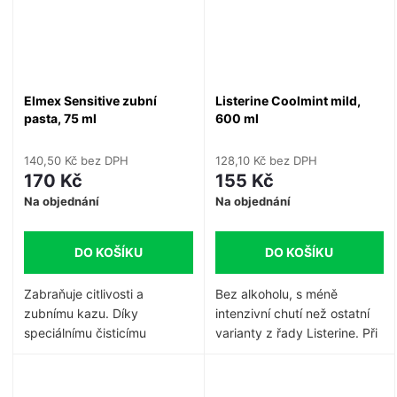
zubní hygieny.
Elmex Sensitive zubní
Listerine Coolmint mild,
pasta, 75 ml
600 ml
140,50 Kč bez DPH
128,10 Kč bez DPH
170 Kč
155 Kč
Na objednání
Na objednání
DO KOŠÍKU
DO KOŠÍKU
Zabraňuje citlivosti a
Bez alkoholu, s méně
zubnímu kazu.
Díky
intenzivní chutí než ostatní
speciálnímu čisticímu
varianty z řady Listerine.
Při
systému jde o důkladné, ale
aplikaci dvakrát denně
šetrné čištění.
kromě čištění zubů nabízí
Listerine Zero stejnou