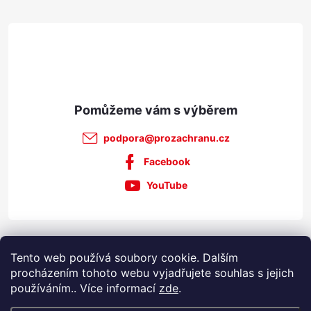
t
í
podpora
@
prozachranu.cz
Facebook
YouTube
Informace pro vás
Tento web používá soubory cookie. Dalším
procházením tohoto webu vyjadřujete souhlas s jejich
používáním.. Více informací
zde
.