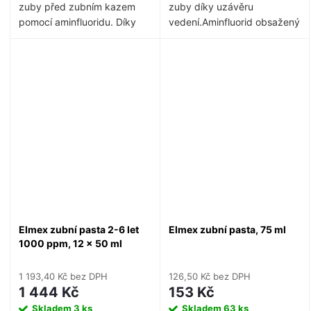
zuby před zubním kazem
zuby díky uzávěru
pomocí aminfluoridu.
Díky
vedení.Aminfluorid obsažený
obsahu fluoridů
v přípravku zesiluje ochranu
přiměřenému věku (1 400
před kazem děložního
ppm)
čípku.
Je bez alkoholu a
nabízí účinnou ochranu před
barviv.
zubním kazem u nových
stálých zubů.
Čistí zuby
důkladně a šetrně, motivuje
s příjemně jemnou chutí k
pravidelnému čištění
zubů.
Obsah fluoridů: 1 400
ppm (aminfluorid) / 6–12 let.
Elmex zubní pasta 2-6 let
Elmex zubní pasta, 75 ml
1000 ppm, 12 x 50 ml
1 193,40 Kč bez DPH
126,50 Kč bez DPH
1 444 Kč
153 Kč
Skladem
3 ks
Skladem
63 ks