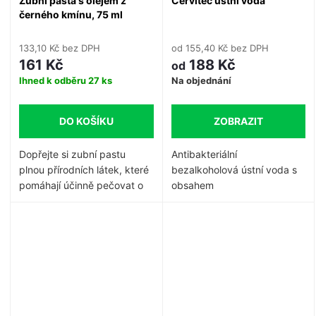
Zubní pasta s olejem z
Cervitec ústní voda
černého kmínu, 75 ml
133,10 Kč bez DPH
od 155,40 Kč bez DPH
161 Kč
188 Kč
od
Ihned k odběru
27 ks
Na objednání
DO KOŠÍKU
ZOBRAZIT
Dopřejte si zubní pastu
Antibakteriální
plnou přírodních látek, které
bezalkoholová ústní voda s
pomáhají účinně pečovat o
obsahem
vaše zuby a dásně. Cennými
0,1%chlorhexidinem,xylitolem,e
přísadami jsou zejména
olejem.Použití: při zánětech
protizánětlivý a
dutiny ústní,prevence
anitbakteriální
olej z
infekcí.Velmi vhodná pro
černého kmínu
a výtažky
pacienty s implantáty, při
ze stromu
Miswak
, který je
orto léčbě, u pacientů s
po staletí používán pro
halitózou, možno taky
tradiční zubní kartáčky.
krátkodobě nahradit absenci