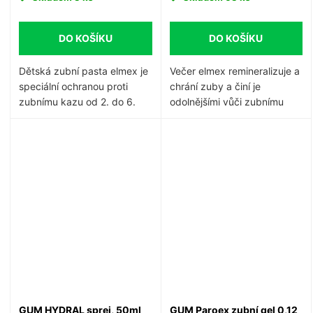
DO KOŠÍKU
DO KOŠÍKU
Dětská zubní pasta elmex je
Večer elmex remineralizuje a
speciální ochranou proti
chrání zuby a činí je
zubnímu kazu od 2. do 6.
odolnějšími vůči zubnímu
let.
S
kazu.
aminfluoridem.
Obsahuje
zubními lékaři doporučenou
koncentraci fluoridu 1000
ppm.
GUM HYDRAL sprej, 50ml
GUM Paroex zubní gel 0,12