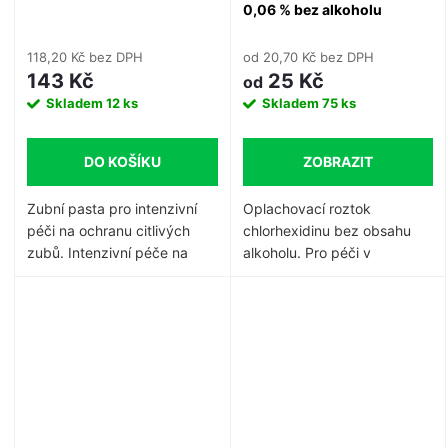
0,06 % bez alkoholu
118,20 Kč bez DPH
od 20,70 Kč bez DPH
143 Kč
25 Kč
od
Skladem
12 ks
Skladem
75 ks
DO KOŠÍKU
ZOBRAZIT
Zubní pasta pro intenzivní
Oplachovací roztok
péči na ochranu citlivých
chlorhexidinu bez obsahu
zubů. Intenzivní péče na
alkoholu.
Pro péči v
ochranu zubů citlivých na
udržovací fázi
bolest • zacelí obnažené
parodontitidy.
Pro prevenci
kanálky • tvorba přirozené
zánětu dásní, pro svěžest při
skloviny díky 30%
halitóze.
hydroxilapatitu • uklidnění
zubního nervu díky iontům
kalia • každodenní péče na
ochranu před bolestivým