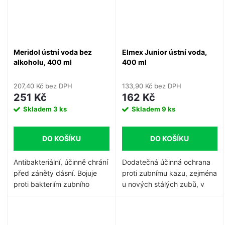
podrážděním • obsahuje
fluorid a xylitol na ochranu
před kazem a kažením
zubních krčků • jemná a
osvěžující chuť • hodnota
Meridol ústní voda bez
Elmex Junior ústní voda,
RDA: 20 • fluorid sodný
alkoholu, 400 ml
400 ml
(fluorid 1,450 ppm)
207,40 Kč bez DPH
133,90 Kč bez DPH
251 Kč
162 Kč
Skladem
3 ks
Skladem
9 ks
DO KOŠÍKU
DO KOŠÍKU
Antibakteriální, účinně chrání
Dodatečná účinná ochrana
před záněty dásní.
Bojuje
proti zubnímu kazu, zejména
proti bakteriím zubního
u nových stálých zubů, v
plaku a dlouhodobě inhibuje
mezizubních prostorech a v
růst a zabraňuje krvácení
okolí rovnátek.
Obsah
dásní.
Podporuje regeneraci
fluoridů: 250 ppm