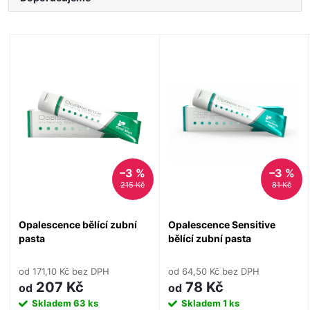
a
Nejlevnější
V
Nejdražší
z
ý
Nejprodávanější
e
Abecedně
p
n
i
í
–3 %
–3 %
s
215 Kč
81 Kč
p
p
Opalescence bělící zubní
Opalescence Sensitive
r
pasta
bělící zubní pasta
r
o
od 171,10 Kč bez DPH
od 64,50 Kč bez DPH
o
207 Kč
78 Kč
od
od
Skladem
63 ks
Skladem
1 ks