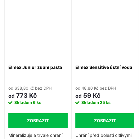
podrážděných dásní, pro
(aminfluorid, fluorid sodný) /
každodenní péči o zuby a
6–12 let.
dásně.
Bez alkoholu, obsah
fluoridů: 250 ppm
(aminfluorid, fluorid cínatý).
Elmex Junior zubní pasta
Elmex Sensitive ústní voda
od 638,80 Kč bez DPH
od 48,80 Kč bez DPH
773 Kč
59 Kč
od
od
Skladem
6 ks
Skladem
25 ks
ZOBRAZIT
ZOBRAZIT
Mineralizuje a trvale chrání
Chrání před bolestí citlivými