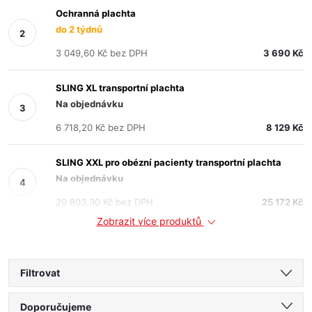
Ochranná plachta
do 2 týdnů
3 049,60 Kč bez DPH
3 690 Kč
SLING XL transportní plachta
Na objednávku
6 718,20 Kč bez DPH
8 129 Kč
SLING XXL pro obézní pacienty transportní plachta
Na objednávku
20 803,30 Kč bez DPH
25 172 Kč
Zobrazit více produktů
Filtrovat
Ř
Doporučujeme