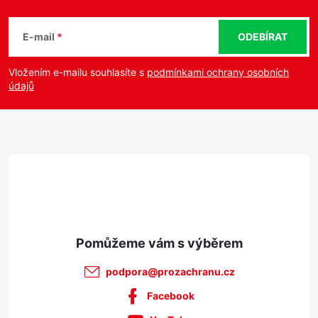
Z
s
á
u
E-mail
ODEBÍRAT
p
Vložením e-mailu souhlasíte s
podmínkami ochrany osobních
údajů
a
t
í
podpora
@
prozachranu.cz
Facebook