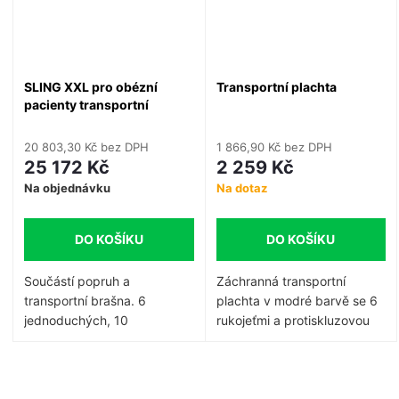
SLING XXL pro obézní
Transportní plachta
pacienty transportní
plachta
20 803,30 Kč bez DPH
1 866,90 Kč bez DPH
25 172 Kč
2 259 Kč
Na objednávku
Na dotaz
DO KOŠÍKU
DO KOŠÍKU
Součástí popruh a
Záchranná transportní
transportní brašna. 6
plachta v modré barvě se 6
jednoduchých, 10
rukojeťmi a protiskluzovou
zdvojených rukojetí. Nosnost
ochranou na straně nohou,
400 kg. Váha 6,6 kg.
splňuje DIN EN 1865 / DIN
Rozměr 240 x 160 cm.
13040. Rozměry 200 x 70
O
cm, omyvatelný, snadná