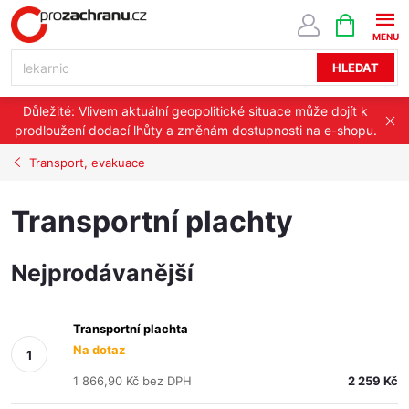
Přejít
NÁKUPNÍ
KOŠÍK
na
obsah
HLEDAT
Důležité: Vlivem aktuální geopolitické situace může dojít k
prodloužení dodací lhůty a změnám dostupnosti na e-shopu.
Transport, evakuace
Transportní plachty
Nejprodávanější
Transportní plachta
Na dotaz
1 866,90 Kč bez DPH
2 259 Kč