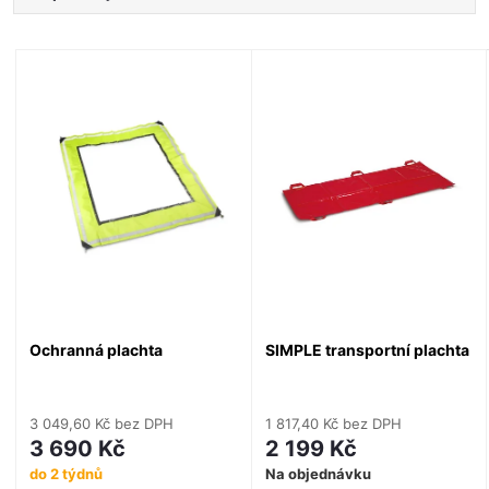
a
Nejlevnější
V
Nejdražší
z
ý
Nejprodávanější
e
Abecedně
p
n
i
í
s
p
p
Ochranná plachta
SIMPLE transportní plachta
r
r
o
3 049,60 Kč bez DPH
1 817,40 Kč bez DPH
o
3 690 Kč
2 199 Kč
d
do 2 týdnů
Na objednávku