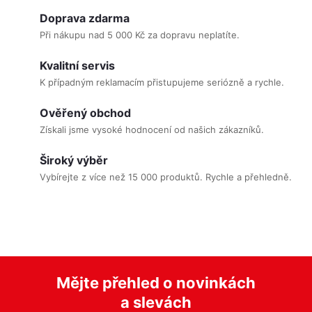
v
manipulace a dobré
Doprava zdarma
l
vlastnosti při nošení.
Při nákupu nad 5 000 Kč za dopravu neplatíte.
á
Kvalitní servis
d
K případným reklamacím přistupujeme seriózně a rychle.
a
c
Ověřený obchod
í
Získali jsme vysoké hodnocení od našich zákazníků.
p
Široký výběr
r
Vybírejte z více než 15 000 produktů. Rychle a přehledně.
v
k
y
v
ý
Mějte přehled o novinkách
p
a slevách
i