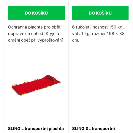
d
u
DO KOŠÍKU
DO KOŠÍKU
u
k
Ochranná plachta pro oběti
6 rukojetí, nosnost 150 kg,
k
dopravních nehod.
Kryje a
váha1 kg, rozměr 198 x 88
t
chrání oběť při vyprošťování
cm.
t
z havarovaného vozidla.
ů
ů
SLING L transportní plachta
SLING XL transportní