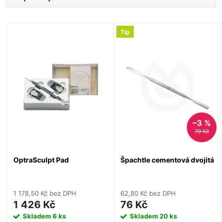
a
Nejlevnější
V
Tip
Nejdražší
z
ý
Nejprodávanější
e
Abecedně
p
n
i
í
–3 %
s
79 Kč
p
p
OptraSculpt Pad
Špachtle cementová dvojitá
r
r
o
1 178,50 Kč bez DPH
62,80 Kč bez DPH
o
1 426 Kč
76 Kč
d
Skladem
6 ks
Skladem
20 ks