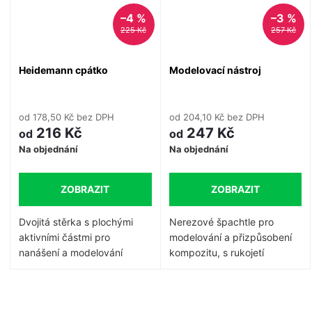
–4 %
–3 %
225 Kč
257 Kč
Heidemann cpátko
Modelovací nástroj
od 178,50 Kč bez DPH
od 204,10 Kč bez DPH
216 Kč
247 Kč
od
od
Na objednání
Na objednání
ZOBRAZIT
ZOBRAZIT
Dvojitá stěrka s plochými
Nerezové špachtle pro
aktivními částmi pro
modelování a přizpůsobení
nanášení a modelování
kompozitu, s rukojetí
výplňového materiálu. S
identifikační barvy.
osmihranným designem.
O