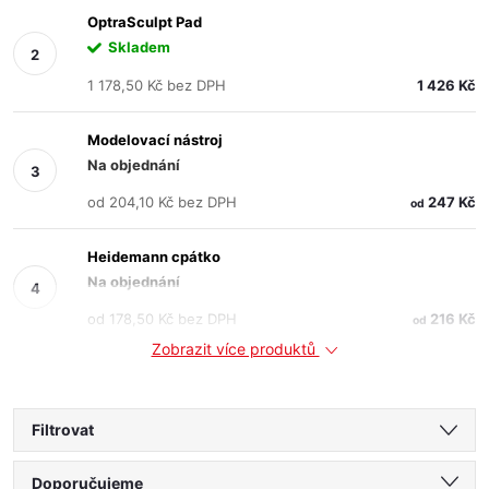
OptraSculpt Pad
Skladem
1 178,50 Kč bez DPH
1 426 Kč
Modelovací nástroj
Na objednání
od 204,10 Kč bez DPH
247 Kč
od
Heidemann cpátko
Na objednání
od 178,50 Kč bez DPH
216 Kč
od
Zobrazit více produktů
Filtrovat
Ř
Doporučujeme