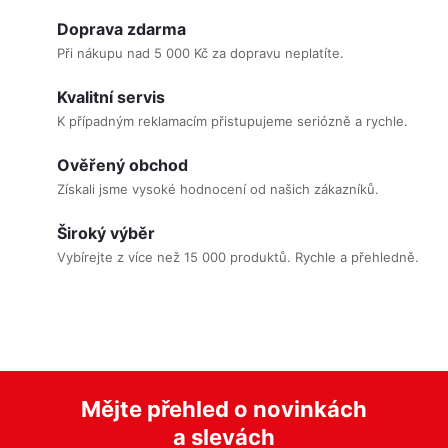
v
Doprava zdarma
l
Při nákupu nad 5 000 Kč za dopravu neplatíte.
á
Kvalitní servis
d
K případným reklamacím přistupujeme seriózně a rychle.
a
c
Ověřený obchod
í
Získali jsme vysoké hodnocení od našich zákazníků.
p
Široký výběr
r
Vybírejte z více než 15 000 produktů. Rychle a přehledně.
v
k
y
v
ý
Mějte přehled o novinkách
p
a slevách
i