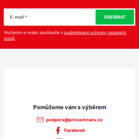
Z
s
á
u
E-mail
ODEBÍRAT
p
Vložením e-mailu souhlasíte s
podmínkami ochrany osobních
údajů
a
t
í
podpora
@
prozachranu.cz
Facebook