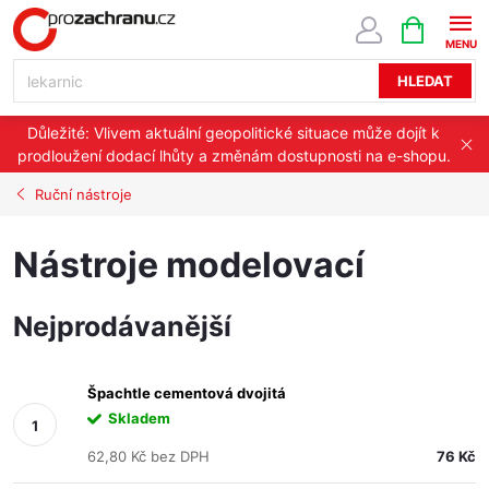
Přejít
NÁKUPNÍ
KOŠÍK
na
obsah
HLEDAT
Důležité: Vlivem aktuální geopolitické situace může dojít k
prodloužení dodací lhůty a změnám dostupnosti na e-shopu.
Ruční nástroje
Nástroje modelovací
Nejprodávanější
Špachtle cementová dvojitá
Skladem
62,80 Kč bez DPH
76 Kč