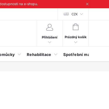
 dostupnosti na e-shopu.
CZK
NÁKUPNÍ
KOŠÍK
Prázdný košík
Přihlášení
 pomůcky
Rehabilitace
Spotřební materiál