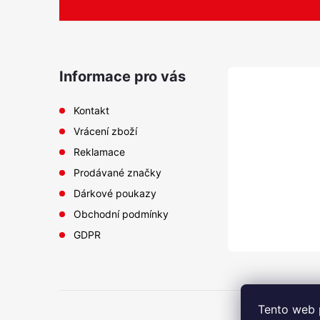
á
p
a
Informace pro vás
i
t
Kontakt
s
Vrácení zboží
í
Reklamace
Prodávané značky
Dárkové poukazy
Obchodní podmínky
GDPR
Tento web 