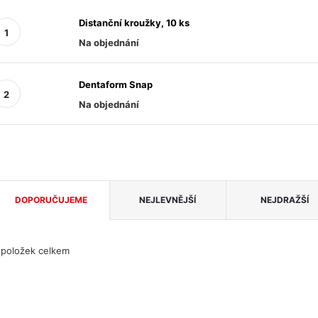
Distanční kroužky, 10 ks
Na objednání
Dentaform Snap
Na objednání
Ř
DOPORUČUJEME
NEJLEVNĚJŠÍ
NEJDRAŽŠÍ
a
položek celkem
z
V
e