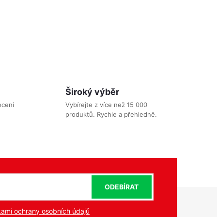
out na
ožňuje
itřní
Kód:
230328
 ochranná
ENTAURUM
en.
Široký výběr
ocení
Vybírejte z více než 15 000
produktů. Rychle a přehledně.
ODEBÍRAT
ami ochrany osobních údajů