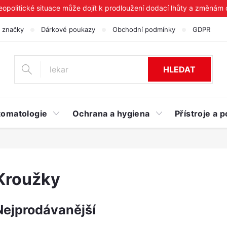
geopolitické situace může dojít k prodloužení dodací lhůty a změnám
 značky
Dárkové poukazy
Obchodní podmínky
GDPR
HLEDAT
tomatologie
Ochrana a hygiena
Přístroje a
Kroužky
Nejprodávanější