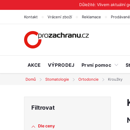
Přejít
Důležité: Vlivem aktuální 
na
Kontakt
Vrácení zboží
Reklamace
Prodávané
obsah
AKCE
VÝPRODEJ
První pomoc
S
Domů
Stomatologie
Ortodoncie
Kroužky
P
o
Dle ceny