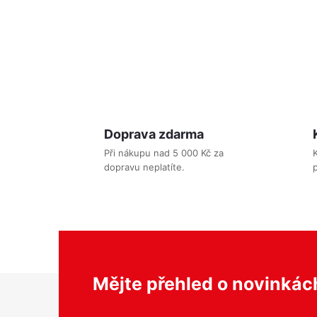
l
Doprava zdarma
Při nákupu nad 5 000 Kč za
dopravu neplatíte.
p
í
r
Z
Mějte přehled o novinká