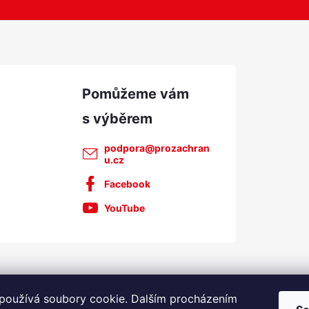
y
v
ý
p
u
podpora
@
prozachran
u.cz
Facebook
YouTube
používá soubory cookie. Dalším procházením