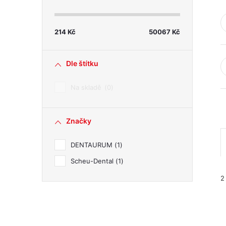
s
t
214
Kč
50067
Kč
r
Dle štítku
a
Na skladě
0
n
Značky
n
DENTAURUM
1
í
Scheu-Dental
1
p
2
a