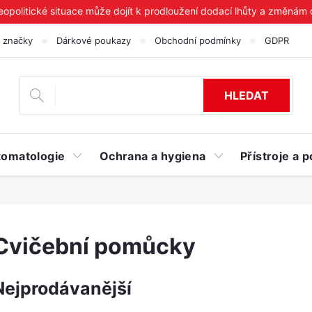
geopolitické situace může dojít k prodloužení dodací lhůty a změnám
 značky
Dárkové poukazy
Obchodní podmínky
GDPR
HLEDAT
tomatologie
Ochrana a hygiena
Přístroje a
Cvičební pomůcky
Nejprodávanější