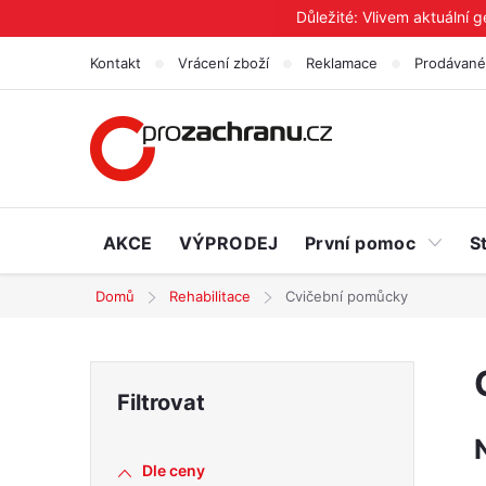
Přejít
Důležité: Vlivem aktuální 
na
Kontakt
Vrácení zboží
Reklamace
Prodávané
obsah
AKCE
VÝPRODEJ
První pomoc
S
Domů
Rehabilitace
Cvičební pomůcky
P
o
Dle ceny