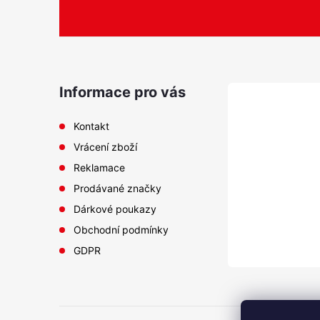
á
p
a
Informace pro vás
i
t
Kontakt
s
Vrácení zboží
í
Reklamace
Prodávané značky
Dárkové poukazy
Obchodní podmínky
GDPR