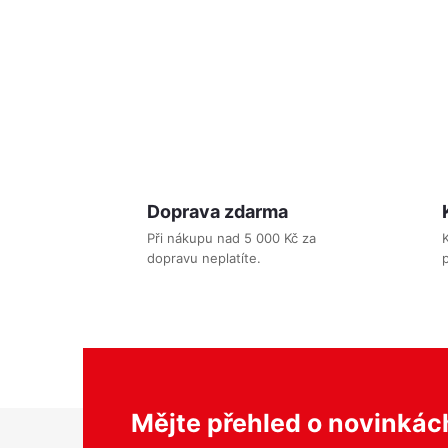
l
Doprava zdarma
Při nákupu nad 5 000 Kč za
dopravu neplatíte.
p
í
r
Z
Mějte přehled o novinká