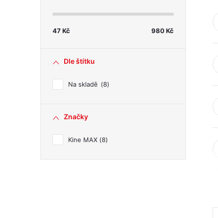
s
t
47
Kč
980
Kč
r
Dle štítku
a
Na skladě
8
n
Značky
n
Kine MAX
8
í
p
a