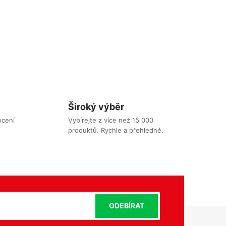
ér),
.
Kód:
BAND-1
Široký výběr
ocení
Vybírejte z více než 15 000
produktů. Rychle a přehledně.
ODEBÍRAT