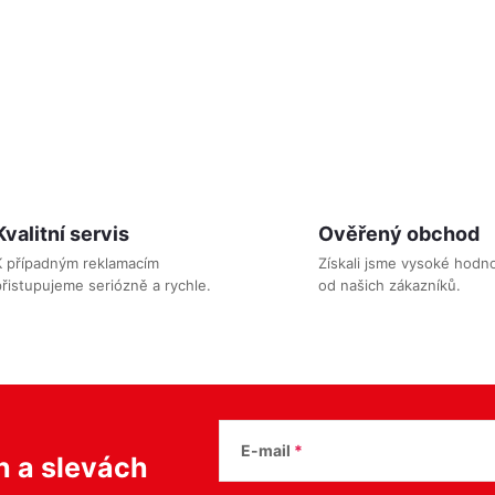
Posilovací guma (expand
možností nastavení délky. Délka
rozměr 200 cm x 15 cm
švihadla 270 cm.
Kód:
SVIHADLO
O
v
Kvalitní servis
Ověřený obchod
á
K případným reklamacím
Získali jsme vysoké hodn
řistupujeme seriózně a rychle.
od našich zákazníků.
d
a
c
p
E-mail
ch
a slevách
v