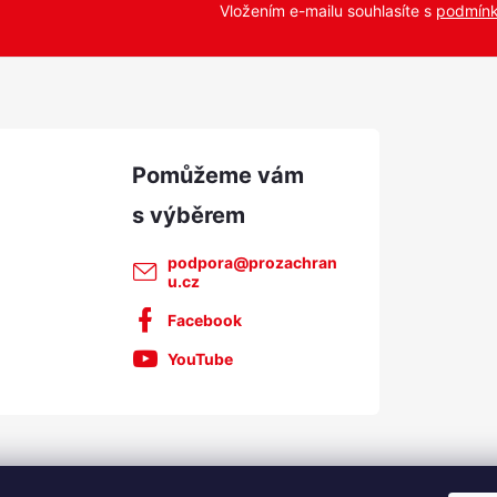
Vložením e-mailu souhlasíte s
podmínk
k
y
v
ý
p
u
podpora
@
prozachran
u.cz
Facebook
YouTube