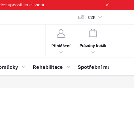
 dostupnosti na e-shopu.
CZK
NÁKUPNÍ
KOŠÍK
Prázdný košík
Přihlášení
 pomůcky
Rehabilitace
Spotřební materiál