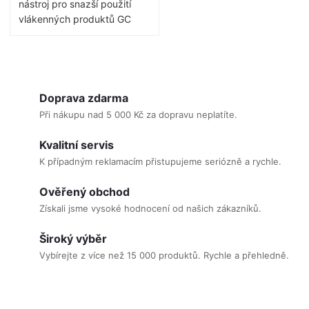
nástroj pro snazší použití
vlákenných produktů GC
Stick a GC everStick. Tvar
nástroje GC StickSTEPPER
usnadňuje umístění svazků
O
vláken a také chrání ostatní
v
svazky vláken před
Doprava zdarma
l
předčasným ztuhnutím
Při nákupu nad 5 000 Kč za dopravu neplatíte.
během procesu umisťování
á
vlákna.
Kvalitní servis
d
K případným reklamacím přistupujeme seriózně a rychle.
a
c
Ověřený obchod
í
Získali jsme vysoké hodnocení od našich zákazníků.
p
Široký výběr
r
Vybírejte z více než 15 000 produktů. Rychle a přehledně.
v
k
y