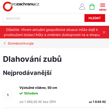
Přejít
NÁKUPNÍ
KOŠÍK
na
obsah
HLEDAT
Důležité: Vlivem aktuální geopolitické situace může dojít k
prodloužení dodací lhůty a změnám dostupnosti na e-shopu.
Stomatochirurgie
Dlahování zubů
Nejprodávanější
Výztužné vlákno, 50 cm
Skladem
od 1 469,60 Kč bez DPH
1 646 Kč
od