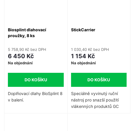
kompozitních můstků, apod.
Určeno pro: Distanční vložky
a držáky. Parodontologie.
Fixace můstků a protéz.
Vyztužení pohyblivých zubů
v kompozitu nebo pryskyřici.
Biosplint dlahovací
StickCarrier
Dočasná stabilizace umělého
proužky, 8 ks
chrupu. provizorní mosty.
Ortodontické držáky. Tvorba
5 758,90 Kč bez DPH
1 030,40 Kč bez DPH
pahýlů na sloupcích.
6 450 Kč
1 154 Kč
Na objednání
Na objednání
DO KOŠÍKU
DO KOŠÍKU
Doplňovací dlahy BioSplint 8
Speciálně vyvinutý ruční
v balení.
nástroj pro snazší použití
vlákenných produktů GC
Stick a GC everStick. Je
velice užitečný během
umisťování svazku vláken a