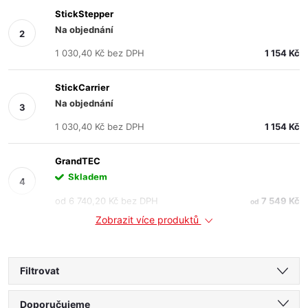
StickStepper
Na objednání
1 030,40 Kč bez DPH
1 154 Kč
StickCarrier
Na objednání
1 030,40 Kč bez DPH
1 154 Kč
GrandTEC
Skladem
od 6 740,20 Kč bez DPH
7 549 Kč
od
Zobrazit více produktů
Filtrovat
Ř
Doporučujeme