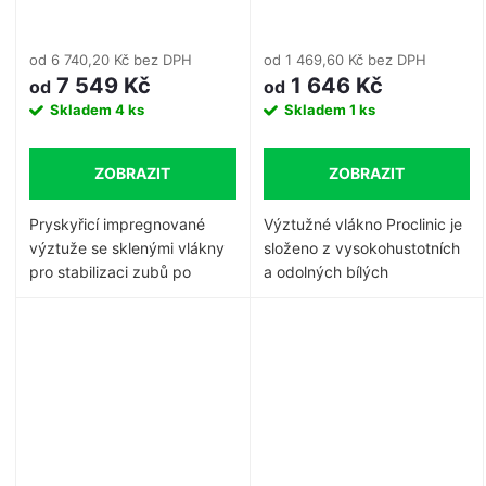
od 6 740,20 Kč bez DPH
od 1 469,60 Kč bez DPH
7 549 Kč
1 646 Kč
od
od
Skladem
4 ks
Skladem
1 ks
ZOBRAZIT
ZOBRAZIT
Pryskyřicí impregnované
Výztužné vlákno Proclinic je
výztuže se sklenými vlákny
složeno z vysokohustotních
pro stabilizaci zubů po
a odolných bílých
ortodontickém nebo
polyetylenových vláken,
parodontologickém ošetření,
plně kompatibilních s
pro podpůrné ošetření při
tekutými kompozity,
úrazech (imobilizace a
pryskyřicemi a lepidly.
dlahování zlomených nebo
Tento produkt nemá datum
uvolněných zubů), pro fixaci
spotřeby a jeho speciální
úlomků po zlomění, k
propletení umožňuje čistý
vyztužení provizorních
řez.