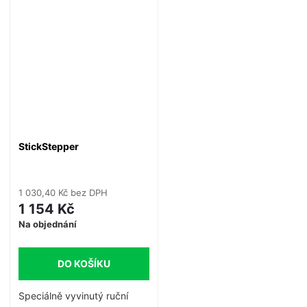
zároveň funguje jako nástroj
k přimáčknutí vlákna na
místo.
StickStepper
1 030,40 Kč bez DPH
1 154 Kč
Na objednání
DO KOŠÍKU
Speciálně vyvinutý ruční