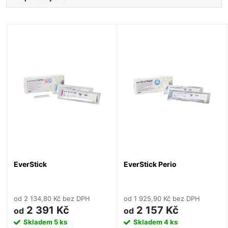
a
Nejlevnější
V
Nejdražší
z
ý
Nejprodávanější
e
Abecedně
p
n
i
í
s
p
p
EverStick
EverStick Perio
r
r
o
od 2 134,80 Kč bez DPH
od 1 925,90 Kč bez DPH
o
2 391 Kč
2 157 Kč
od
od
d
Skladem
5 ks
Skladem
4 ks