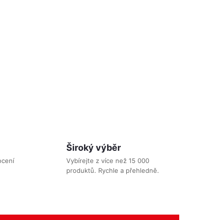
 KOŠÍKU
 měkká na
elmi
ění
hkoliv
Kód:
002368
ná
telné a
ho
žňuje
Široký výběr
u.
Háček
ocení
Vybírejte z více než 15 000
 slouží
produktů. Rychle a přehledně.
ska
žit
t
něnou v