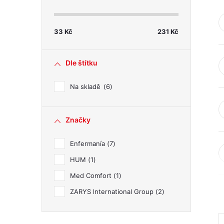
s
t
33
Kč
231
Kč
r
Dle štítku
a
Na skladě
6
n
Značky
n
Enfermanía
7
í
HUM
1
p
Med Comfort
1
ZARYS lnternational Group
2
a