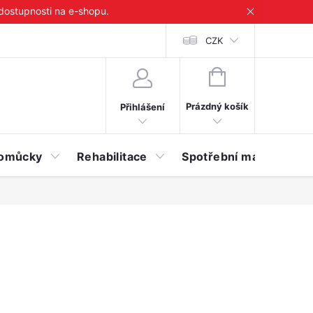
 dostupnosti na e-shopu.
CZK
NÁKUPNÍ
KOŠÍK
Prázdný košík
Přihlášení
 pomůcky
Rehabilitace
Spotřební materiál