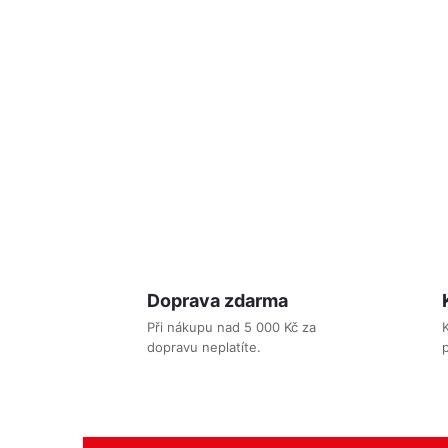
l
Doprava zdarma
Při nákupu nad 5 000 Kč za
dopravu neplatíte.
p
í