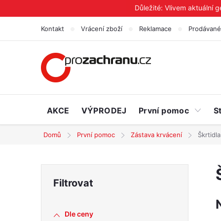
Přejít
Důležité: Vlivem aktuální 
na
Kontakt
Vrácení zboží
Reklamace
Prodávané
obsah
AKCE
VÝPRODEJ
První pomoc
S
Domů
První pomoc
Zástava krvácení
Škrtidl
P
o
Dle ceny