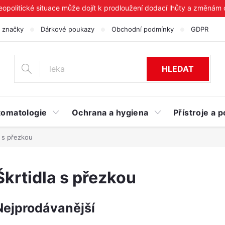
geopolitické situace může dojít k prodloužení dodací lhůty a změnám
 značky
Dárkové poukazy
Obchodní podmínky
GDPR
HLEDAT
tomatologie
Ochrana a hygiena
Přístroje a
a s přezkou
Škrtidla s přezkou
Nejprodávanější