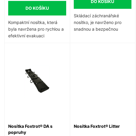
d
DO KOŠÍKU
u
DO KOŠÍKU
u
Skládací záchranářské
k
Kompaktní nosítka, která
nosítko, je navrženo pro
k
byla navržena pro rychlou a
snadnou a bezpečnou
t
efektivní evakuaci
přepravu pacientů v
t
zraněných. Odlišuje je nízká
nouzových situacích.
hmotnost, malá velikost
Nosítka jsou lehká, skládací
ů
balení a mimořádná
a vybavená zpevněnými
ů
odolnost.
madly pro bezpečný
transport. Záchranářům také
umožňují provádět
resuscitaci přímo na
nosítkách díky stabilnímu
povrchu a polstrování, které
zvyšuje komfort a stabilitu
při práci.
Nosítka Foxtrot® DA s
Nosítka Foxtrot® Litter
popruhy