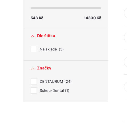
s
t
543
Kč
14330
Kč
r
Dle štítku
a
Na skladě
3
n
Značky
n
DENTAURUM
24
í
Scheu-Dental
1
p
a