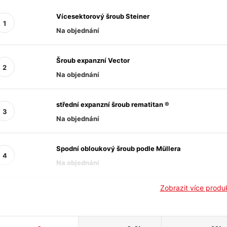
Vícesektorový šroub Steiner
Na objednání
Šroub expanzní Vector
Na objednání
střední expanzní šroub rematitan ®
Na objednání
Spodní obloukový šroub podle Müllera
Na objednání
Zobrazit více prod