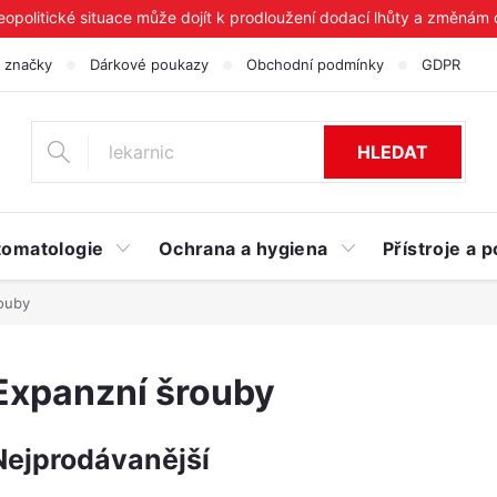
geopolitické situace může dojít k prodloužení dodací lhůty a změnám
 značky
Dárkové poukazy
Obchodní podmínky
GDPR
HLEDAT
tomatologie
Ochrana a hygiena
Přístroje a
ouby
Expanzní šrouby
Nejprodávanější