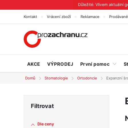
Přejít
Důležité: Vlivem aktuální 
na
Kontakt
Vrácení zboží
Reklamace
Prodávané
obsah
AKCE
VÝPRODEJ
První pomoc
S
Domů
Stomatologie
Ortodoncie
Expanzní šr
P
o
Dle ceny