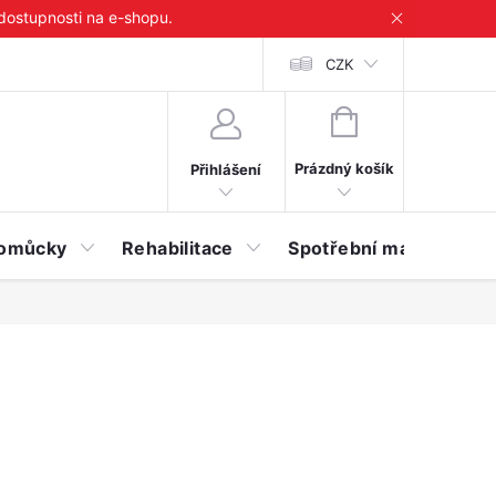
 dostupnosti na e-shopu.
CZK
NÁKUPNÍ
KOŠÍK
Prázdný košík
Přihlášení
 pomůcky
Rehabilitace
Spotřební materiál