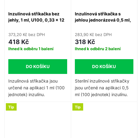
Inzulínová stříkačka bez
Inzulínová stříkačka s
jehly, 1 ml, U100, 0,33 x 12
jehlou jednorázová 0,5 ml,
mm, 100 ks
U100, 0,33 x 12 mm, 29G x
1/2", 100 ks
373,20 Kč bez DPH
283,90 Kč bez DPH
418 Kč
318 Kč
Ihned k odběru
1 balení
Ihned k odběru
2 balení
DO KOŠÍKU
DO KOŠÍKU
Inzulínová stříkačka jsou
Sterilní inzulínové stříkačky
určené na aplikaci 1 ml (100
jsou určené na aplikaci 0,5
jednotek) inzulínu.
ml (100 jednotek) inzulínu.
Tip
Tip