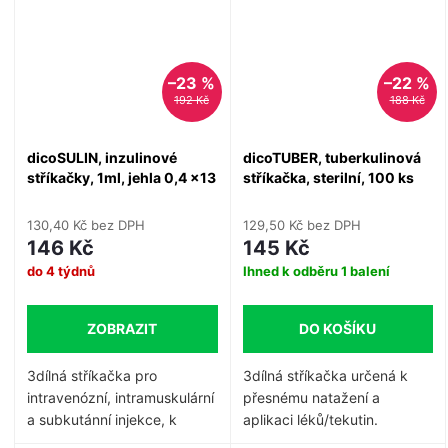
–23 %
–22 %
192 Kč
188 Kč
dicoSULIN, inzulinové
dicoTUBER, tuberkulinová
stříkačky, 1ml, jehla 0,4 x13
stříkačka, sterilní, 100 ks
mm, sterilní, 100 ks
130,40 Kč bez DPH
129,50 Kč bez DPH
146 Kč
145 Kč
do 4 týdnů
Ihned k odběru
1 balení
ZOBRAZIT
DO KOŠÍKU
3dílná stříkačka pro
3dílná stříkačka určená k
intravenózní, intramuskulární
přesnému natažení a
a subkutánní injekce, k
aplikaci léků/tekutin.
aplikaci inzulinu.