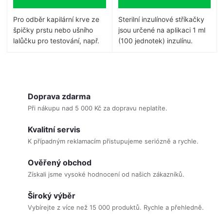
Pro odběr kapilární krve ze
Sterilní inzulínové stříkačky
špičky prstu nebo ušního
jsou určené na aplikaci 1 ml
lalůčku pro testování, např.
(100 jednotek) inzulínu.
glykémie.
O
v
Doprava zdarma
l
Při nákupu nad 5 000 Kč za dopravu neplatíte.
á
Kvalitní servis
d
K případným reklamacím přistupujeme seriózně a rychle.
a
c
Ověřený obchod
í
Získali jsme vysoké hodnocení od našich zákazníků.
p
Široký výběr
r
Vybírejte z více než 15 000 produktů. Rychle a přehledně.
v