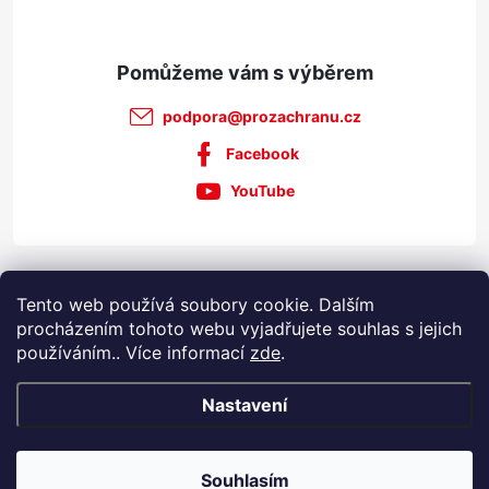
podpora
@
prozachranu.cz
Facebook
YouTube
Informace pro vás
Tento web používá soubory cookie. Dalším
procházením tohoto webu vyjadřujete souhlas s jejich
používáním.. Více informací
zde
.
Nastavení
Copyright 2026
Prozachranu.cz
. Všechna práva vyhrazena.
Souhlasím