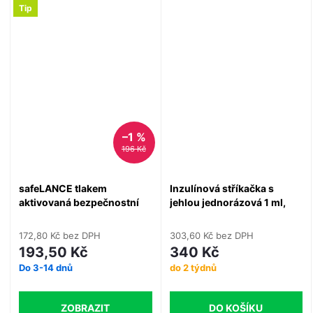
Tip
–1 %
196 Kč
safeLANCE tlakem
Inzulínová stříkačka s
aktivovaná bezpečnostní
jehlou jednorázová 1 ml,
lanceta, sterilní, 100 ks
U100, 0,33 x 12 mm, 29G x
1/2", 100 ks
172,80 Kč bez DPH
303,60 Kč bez DPH
193,50 Kč
340 Kč
Do 3-14 dnů
do 2 týdnů
ZOBRAZIT
DO KOŠÍKU