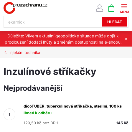
Přejít
NÁKUPNÍ
KOŠÍK
na
obsah
HLEDAT
Důležité: Vlivem aktuální geopolitické situace může dojít k
prodloužení dodací lhůty a změnám dostupnosti na e-shopu.
Injekční technika
Inzulínové stříkačky
Nejprodávanější
dicoTUBER, tuberkulinová stříkačka, sterilní, 100 ks
Ihned k odběru
129,50 Kč bez DPH
145 Kč