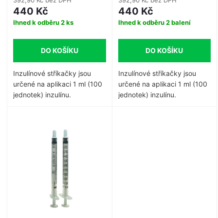
o
o
440 Kč
440 Kč
d
Ihned k odběru
2 ks
Ihned k odběru
2 balení
d
u
DO KOŠÍKU
DO KOŠÍKU
u
k
Inzulínové stříkačky jsou
Inzulínové stříkačky jsou
k
určené na aplikaci 1 ml (100
určené na aplikaci 1 ml (100
t
jednotek) inzulínu.
jednotek) inzulínu.
t
ů
ů