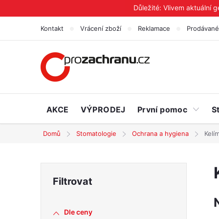
Přejít
Důležité: Vlivem aktuální 
na
Kontakt
Vrácení zboží
Reklamace
Prodávané
obsah
AKCE
VÝPRODEJ
První pomoc
S
Domů
Stomatologie
Ochrana a hygiena
Kelí
P
o
Dle ceny