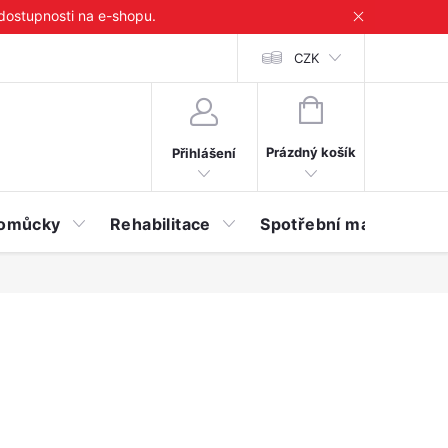
 dostupnosti na e-shopu.
CZK
NÁKUPNÍ
KOŠÍK
Prázdný košík
Přihlášení
 pomůcky
Rehabilitace
Spotřební materiál