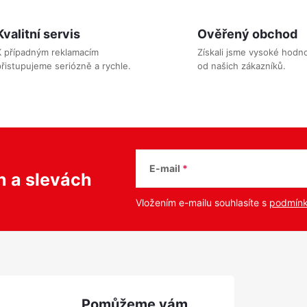
v
Kvalitní servis
Ověřený obchod
á
K případným reklamacím
Získali jsme vysoké hodn
řistupujeme seriózně a rychle.
od našich zákazníků.
d
a
c
p
E-mail
ch
a slevách
v
Vložením e-mailu souhlasíte s
podmínk
k
y
v
ý
p