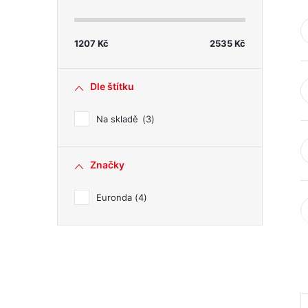
s
t
1207
Kč
2535
Kč
r
Dle štítku
a
Na skladě
3
n
Značky
n
Euronda
4
í
p
a