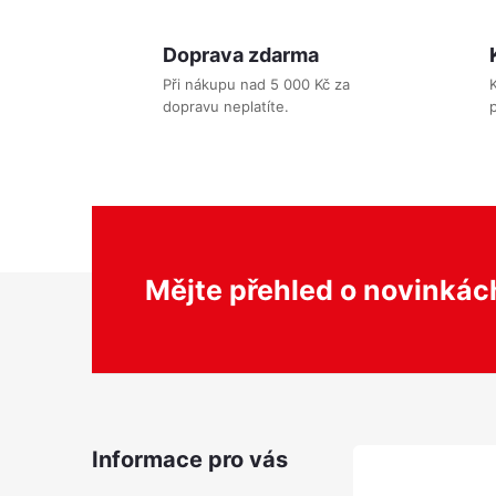
l
Doprava zdarma
Při nákupu nad 5 000 Kč za
dopravu neplatíte.
p
í
r
Z
Mějte přehled o novinká
á
p
a
Informace pro vás
i