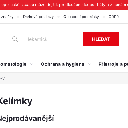
geopolitické situace může dojít k prodloužení dodací lhůty a změnám
 značky
Dárkové poukazy
Obchodní podmínky
GDPR
HLEDAT
tomatologie
Ochrana a hygiena
Přístroje a
mky
Kelímky
Nejprodávanější