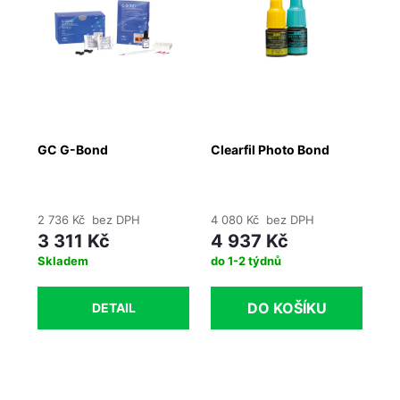
%
 Kč
GC G-Bond
Clearfil Photo Bond
GC
2 736 Kč bez DPH
4 080 Kč bez DPH
2 
3 311 Kč
4 937 Kč
3
Skladem
do 1-2 týdnů
Sk
DO KOŠÍKU
DETAIL