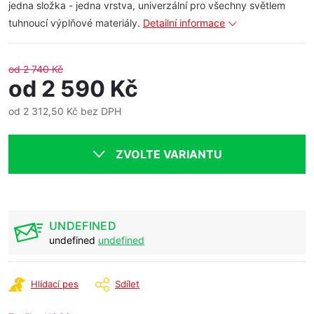
jedna složka - jedna vrstva, univerzální pro všechny světlem
tuhnoucí výplňové materiály.
Detailní informace
od 2 740 Kč
od
2 590 Kč
od
2 312,50 Kč
bez DPH
Měrná
cena:
ZVOLTE VARIANTU
UNDEFINED
undefined
undefined
Hlídací pes
Sdílet