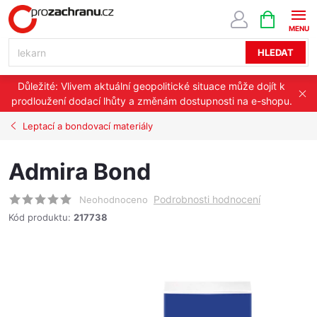
Přejít
NÁKUPNÍ
KOŠÍK
na
obsah
HLEDAT
Důležité: Vlivem aktuální geopolitické situace může dojít k
prodloužení dodací lhůty a změnám dostupnosti na e-shopu.
Leptací a bondovací materiály
Admira Bond
Podrobnosti hodnocení
Neohodnoceno
Kód produktu:
217738