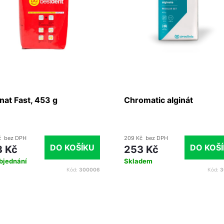
nat Fast, 453 g
Chromatic alginát
č bez DPH
209 Kč bez DPH
DO KOŠÍKU
DO KOŠ
3 Kč
253 Kč
bjednání
Skladem
Kód:
300006
Kód:
3