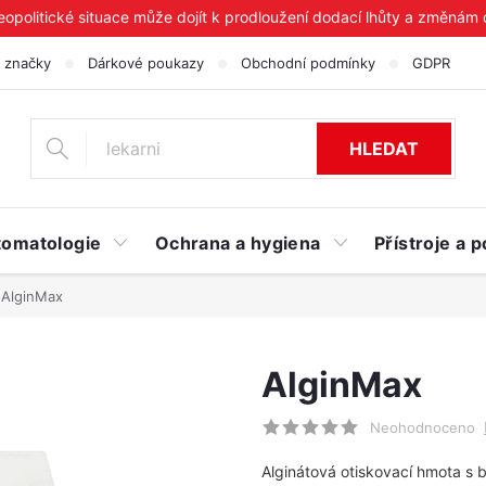
geopolitické situace může dojít k prodloužení dodací lhůty a změnám
 značky
Dárkové poukazy
Obchodní podmínky
GDPR
HLEDAT
tomatologie
Ochrana a hygiena
Přístroje a
AlginMax
AlginMax
Neohodnoceno
Alginátová otiskovací hmota s b