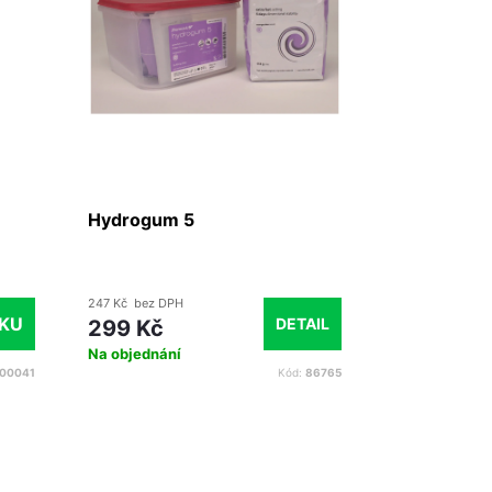
Hydrogum 5
Alginát Fas
247 Kč bez DPH
153 Kč bez DPH
ÍKU
DETAIL
299 Kč
185 Kč
Na objednání
Skladem
00041
Kód:
86765