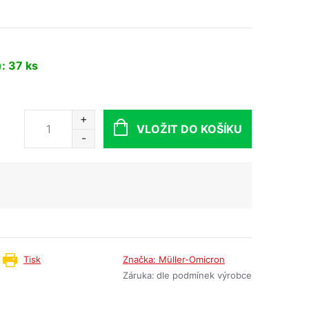
)
: 37 ks
VLOŽIT DO KOŠÍKU
Tisk
Značka:
Müller-Omicron
Záruka
:
dle podmínek výrobce