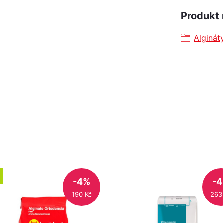
Produkt 
Alginát
-4%
-
190 Kč
263