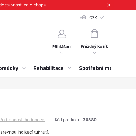
 dostupnosti na e-shopu.
CZK
NÁKUPNÍ
KOŠÍK
Prázdný košík
Přihlášení
 pomůcky
Rehabilitace
Spotřební materiál
Podrobnosti hodnocení
Kód produktu:
36880
arevnou indikací tuhnutí.