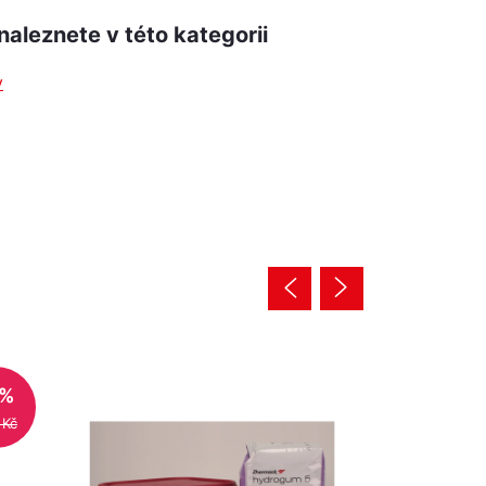
naleznete v této kategorii
y
Tip
4%
 Kč