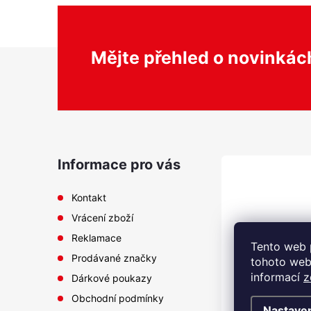
Z
Mějte přehled o novinká
á
p
a
Informace pro vás
t
Kontakt
Vrácení zboží
í
Reklamace
Tento web 
Prodávané značky
tohoto webu
informací
z
Dárkové poukazy
Obchodní podmínky
Nastave