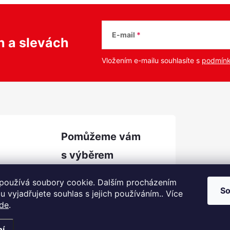
E-mail
ch
a slevách
Vložením e-mailu souhlasíte s
podmínk
podpora
@
prozachran
používá soubory cookie. Dalším procházením
u.cz
So
 vyjadřujete souhlas s jejich používáním.. Více
Facebook
de
.
YouTube
ní