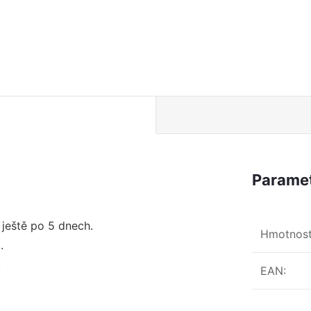
Paramet
 ještě po 5 dnech.
Hmotnos
.
.
EAN
: