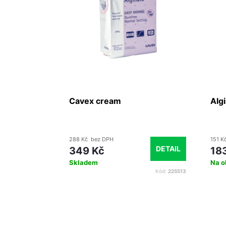
g
Cavex cream
Algi
288 Kč bez DPH
151 K
O KOŠÍKU
DETAIL
349 Kč
18
Skladem
Na o
Kód:
300038
Kód:
225513