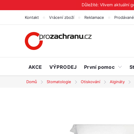
Přejít
Důležité: Vlivem aktuální 
na
Kontakt
Vrácení zboží
Reklamace
Prodávané
obsah
AKCE
VÝPRODEJ
První pomoc
S
Domů
Stomatologie
Otiskování
Algináty