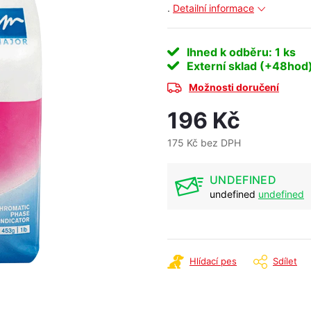
.
Detailní informace
Ihned k odběru
: 1 ks
Externí sklad (+48hod
Možnosti doručení
196 Kč
175 Kč bez DPH
Měrná
cena:
UNDEFINED
undefined
undefined
Hlídací pes
Sdílet