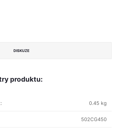
DISKUZE
ry produktu:
t
:
0.45 kg
502CG450