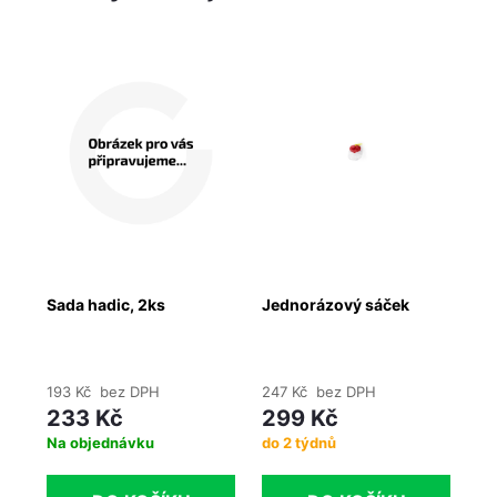
Sada hadic, 2ks
Jednorázový sáček
CO
ná
od
193 Kč bez DPH
247 Kč bez DPH
20
233 Kč
299 Kč
2
Na objednávku
do 2 týdnů
Ih