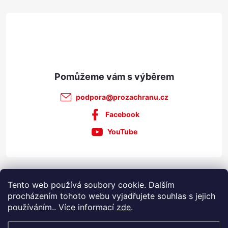
t
í
podpora
@
prozachranu.cz
Facebook
YouTube
Informace pro vás
Tento web používá soubory cookie. Dalším
procházením tohoto webu vyjadřujete souhlas s jejich
používáním.. Více informací
zde
.