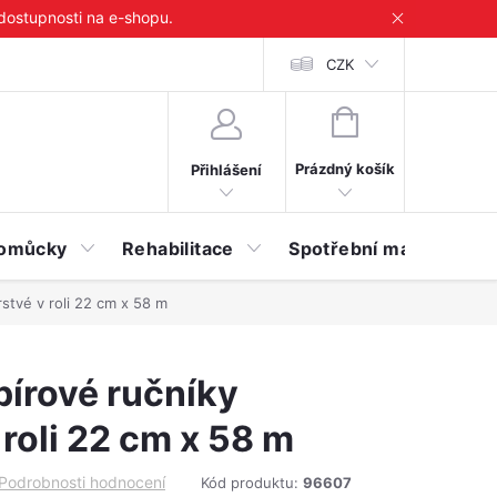
 dostupnosti na e-shopu.
CZK
NÁKUPNÍ
KOŠÍK
Prázdný košík
Přihlášení
 pomůcky
Rehabilitace
Spotřební materiál
stvé v roli 22 cm x 58 m
pírové ručníky
roli 22 cm x 58 m
Podrobnosti hodnocení
Kód produktu:
96607