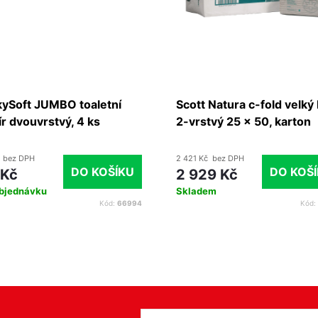
kySoft JUMBO toaletní
Scott Natura c-fold velký 
r dvouvrstvý, 4 ks
2-vrstvý 25 x 50, karton
(1680 ks)
 bez DPH
2 421 Kč bez DPH
DO KOŠÍKU
DO KOŠ
 Kč
2 929 Kč
bjednávku
Skladem
Kód:
66994
Kód: