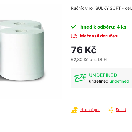
Ručník v roli BULKY SOFT - celul
Ihned k odběru
: 4 ks
Možnosti doručení
76 Kč
62,80 Kč bez DPH
Měrná
cena:
UNDEFINED
undefined
undefined
Hlídací pes
Sdílet