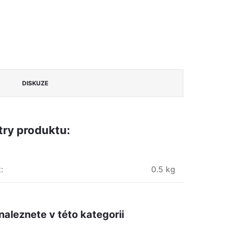
DISKUZE
ry produktu:
t
:
0.5 kg
naleznete v této kategorii