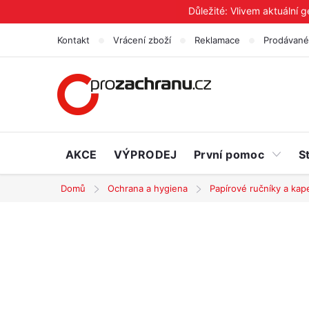
Přejít
Důležité: Vlivem aktuální 
na
Kontakt
Vrácení zboží
Reklamace
Prodávané
obsah
AKCE
VÝPRODEJ
První pomoc
S
Domů
Ochrana a hygiena
Papírové ručníky a kap