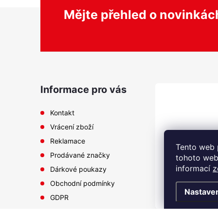
Z
Mějte přehled o novinká
á
p
a
Informace pro vás
t
Kontakt
Vrácení zboží
í
Reklamace
Tento web 
Prodávané značky
tohoto webu
informací
z
Dárkové poukazy
Obchodní podmínky
Nastave
GDPR