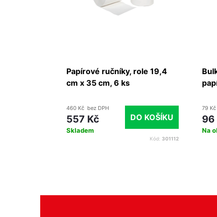
IF bílá
Papírové ručníky, role 19,4
Bul
5, karton
cm x 35 cm, 6 ks
papí
460 Kč bez DPH
79 Kč
O KOŠÍKU
DO KOŠÍKU
557 Kč
96
Skladem
Na o
Kód:
231724
Kód:
301112