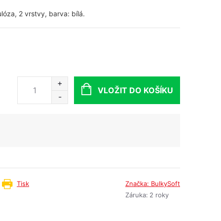
óza, 2 vrstvy, barva: bílá.
VLOŽIT DO KOŠÍKU
Tisk
Značka:
BulkySoft
Záruka
:
2 roky