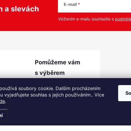
E-mail
ch
a slevách
Vložením e-mailu souhlasíte s
podmínk
podpora
@
prozachran
používá soubory cookie. Dalším procházením
u.cz
So
 vyjadřujete souhlas s jejich používáním.. Více
Facebook
de
.
YouTube
ní