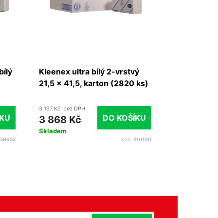
bílý
Kleenex ultra bílý 2-vrstvý
Kleenex ult
21,5 x 41,5, karton (2820 ks)
21,7 x 21, 
3 197 Kč bez DPH
2 390 Kč bez D
ÍKU
DO KOŠÍKU
3 868 Kč
2 892 Kč
Skladem
do týdne
59652
Kód:
210100