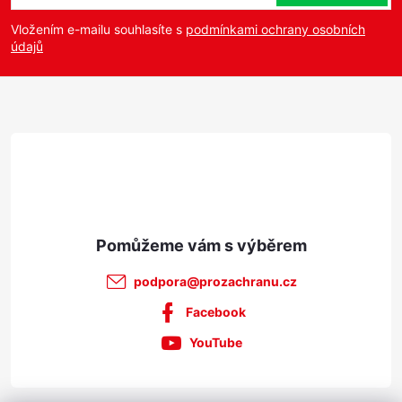
p
Vložením e-mailu souhlasíte s
podmínkami ochrany osobních
údajů
a
t
í
podpora
@
prozachranu.cz
Facebook
YouTube