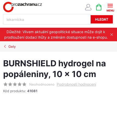
Přejít
NÁKUPNÍ
KOŠÍK
na
obsah
HLEDAT
Důležité: Vlivem aktuální geopolitické situace může dojít k
prodloužení dodací lhůty a změnám dostupnosti na e-shopu.
Gely
BURNSHIELD hydrogel na
popáleniny, 10 x 10 cm
Podrobnosti hodnocení
Neohodnoceno
Kód produktu:
41081