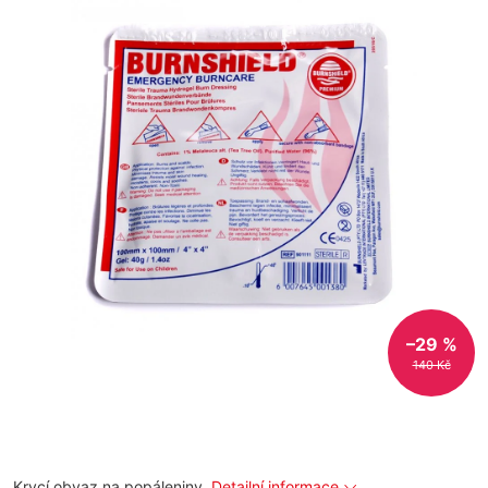
–29 %
140 Kč
Krycí obvaz na popáleniny.
Detailní informace