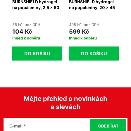
l
BURNSHIELD hydrogel
BURNSHIELD hydrogel
BU
na popáleniny, 2,5 x 50
na popáleniny, 20 x 45
Ki
cm
cm
86 Kč bez DPH
495 Kč bez DPH
25
104 Kč
599 Kč
3
Ihned k odběru
Ihned k odběru
Ih
DO KOŠÍKU
DO KOŠÍKU
Mějte přehled o novinkách
a slevách
Z
á
E-mail
ODEBÍRAT