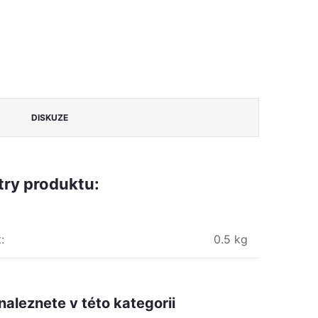
DISKUZE
ry produktu:
t
:
0.5 kg
naleznete v této kategorii