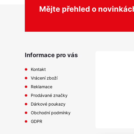
Z
Mějte přehled o novinká
á
p
a
Informace pro vás
t
Kontakt
Vrácení zboží
í
Reklamace
Prodávané značky
Dárkové poukazy
Obchodní podmínky
GDPR