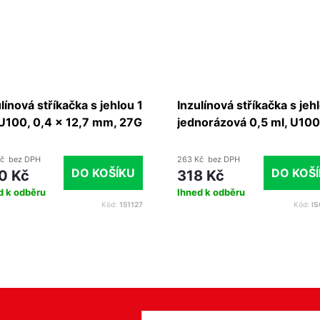
línová stříkačka s jehlou 1
Inzulínová stříkačka s jeh
 U100, 0,4 x 12,7 mm, 27G
jednorázová 0,5 ml, U100
2", 100 ks
0,33 x 12 mm, 29G x 1/2",
100 ks
č bez DPH
263 Kč bez DPH
DO KOŠÍKU
DO KOŠ
0 Kč
318 Kč
d k odběru
Ihned k odběru
Kód:
151127
Kód:
I