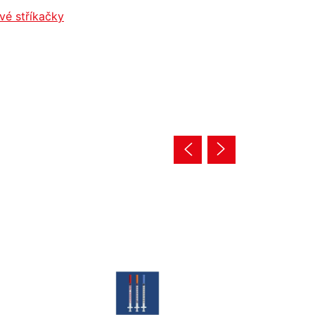
ové stříkačky
Tip