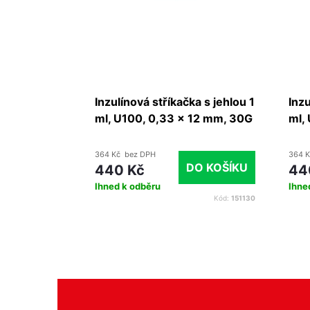
nové
Inzulínová stříkačka s jehlou 1
Inzu
la 0,4 x13
ml, U100, 0,33 x 12 mm, 30G
ml,
ks
x 1/2", 100 ks
x 1/
364 Kč bez DPH
364 K
DO KOŠÍKU
DETAIL
440 Kč
44
Ihned k odběru
Ihne
Kód:
IN-U40-1-BL
Kód:
151130