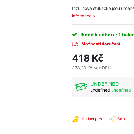
Inzulínová stříkačka jsou určené
informace
Ihned k odběru
: 1 bale
Možnosti doručení
418 Kč
373,20 Kč bez DPH
Měrná
cena:
UNDEFINED
undefined
undefined
Hlídací pes
Sdílet