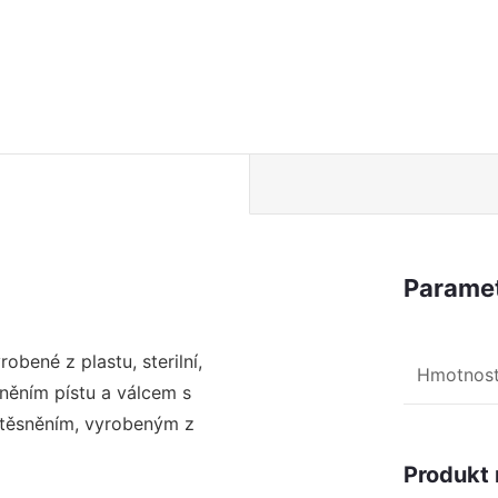
Paramet
obené z plastu, sterilní,
Hmotnos
sněním pístu a válcem s
 s těsněním, vyrobeným z
Produkt 