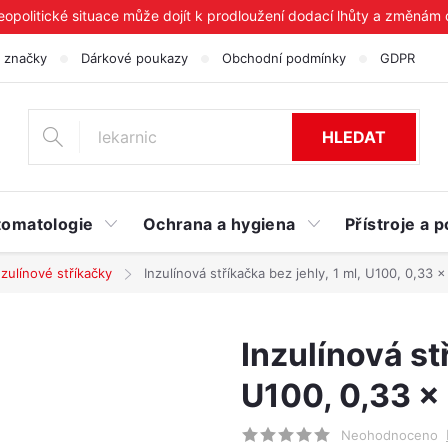
geopolitické situace může dojít k prodloužení dodací lhůty a změnám
 značky
Dárkové poukazy
Obchodní podmínky
GDPR
HLEDAT
tomatologie
Ochrana a hygiena
Přístroje a
nzulínové stříkačky
Inzulínová stříkačka bez jehly, 1 ml, U100, 0,33 
Inzulínová st
U100, 0,33 x
Neohodnoceno