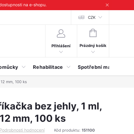
 dostupnosti na e-shopu.
CZK
NÁKUPNÍ
KOŠÍK
Prázdný košík
Přihlášení
 pomůcky
Rehabilitace
Spotřební materiál
x 12 mm, 100 ks
říkačka bez jehly, 1 ml,
 12 mm, 100 ks
Podrobnosti hodnocení
Kód produktu:
151100