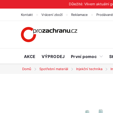
Přejít
Důležité: Vlivem aktuální 
na
Kontakt
Vrácení zboží
Reklamace
Prodávané
obsah
AKCE
VÝPRODEJ
První pomoc
S
Domů
Spotřební materiál
Injekční technika
I