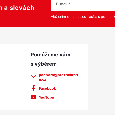
E-mail
ch
a slevách
Vložením e-mailu souhlasíte s
podmínk
podpora
@
prozachran
u.cz
Facebook
YouTube