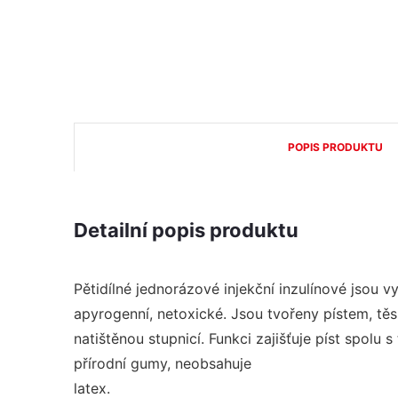
POPIS PRODUKTU
Detailní popis produktu
Pětidílné jednorázové injekční inzulínové jsou vyr
apyrogenní, netoxické. Jsou tvořeny pístem, tě
natištěnou stupnicí. Funkci zajišťuje píst spolu
přírodní gumy, neobsahuje
latex.