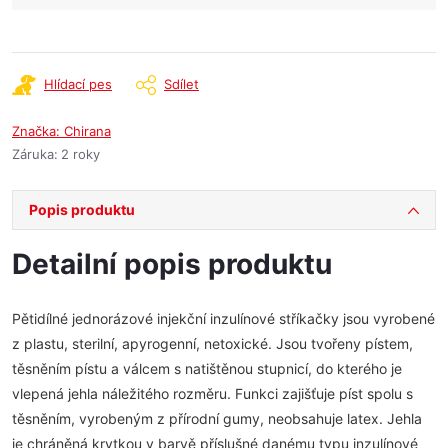
Hlídací pes
Sdílet
Značka:
Chirana
Záruka
:
2 roky
Popis produktu
Detailní popis produktu
Pětidílné jednorázové injekční inzulínové stříkačky jsou vyrobené
z plastu, sterilní, apyrogenní, netoxické. Jsou tvořeny pístem,
těsněním pístu a válcem s natištěnou stupnicí, do kterého je
vlepená jehla náležitého rozměru. Funkci zajišťuje píst spolu s
těsněním, vyrobeným z přírodní gumy, neobsahuje latex. Jehla
je chráněná krytkou v barvě příslušné danému typu inzulínové