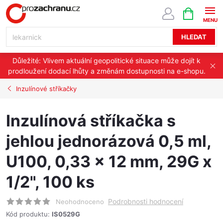
Přejít
NÁKUPNÍ
KOŠÍK
na
obsah
HLEDAT
Důležité: Vlivem aktuální geopolitické situace může dojít k
prodloužení dodací lhůty a změnám dostupnosti na e-shopu.
Inzulínové stříkačky
Inzulínová stříkačka s
jehlou jednorázová 0,5 ml,
U100, 0,33 x 12 mm, 29G x
1/2", 100 ks
Podrobnosti hodnocení
Neohodnoceno
Kód produktu:
IS0529G