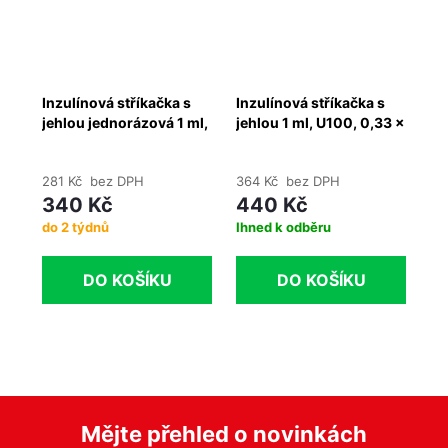
%
Kč
Inzulínová stříkačka s
Inzulínová stříkačka s
In
,4
jehlou jednorázová 1 ml,
jehlou 1 ml, U100, 0,33 x
je
ks
U100, 0,33 x 12 mm,
12 mm, 30G x 1/2", 100
12
29G x 1/2", 100 ks
ks
281 Kč bez DPH
364 Kč bez DPH
34
340 Kč
440 Kč
4
do 2 týdnů
Ihned k odběru
Ih
DO KOŠÍKU
DO KOŠÍKU
Mějte přehled o novinkách