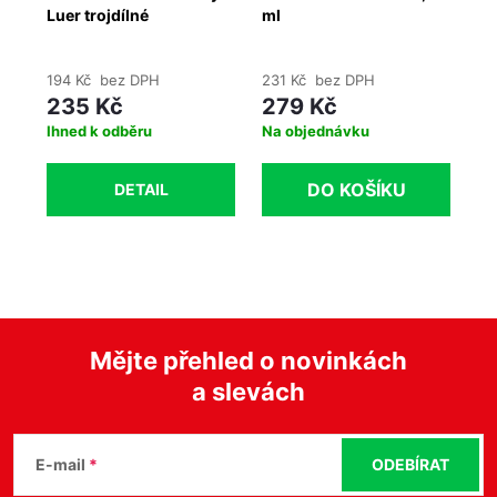
é
Luer trojdílné
ml
kr
194 Kč bez DPH
231 Kč bez DPH
28
235 Kč
279 Kč
3
Ihned k odběru
Na objednávku
Sk
DO KOŠÍKU
DETAIL
Mějte přehled o novinkách
a slevách
Z
á
E-mail
ODEBÍRAT