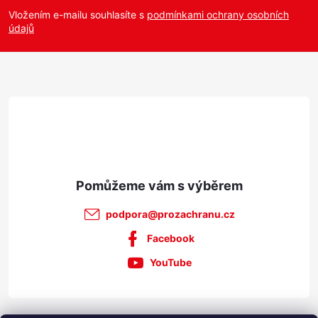
p
Vložením e-mailu souhlasíte s
podmínkami ochrany osobních
údajů
a
t
í
podpora
@
prozachranu.cz
Facebook
YouTube