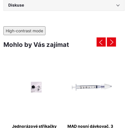
Diskuse
High-contrast mode
Mohlo by Vás zajímat
Ti
y
Jednorázové stříkačky
MAD nosní dávkovač, 3
As