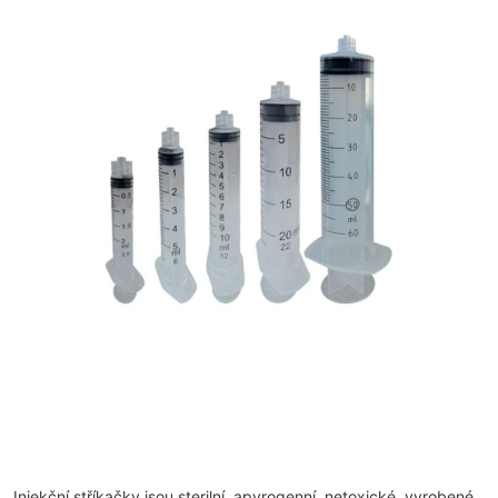
Injekční stříkačky jsou sterilní, apyrogenní, netoxické, vyrobené