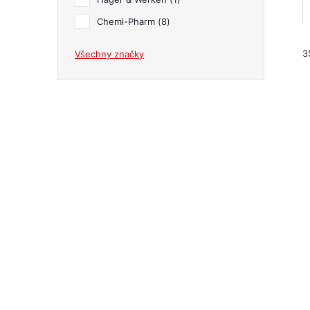
n
Chemi-Pharm
8
e
3
Všechny značky
l
í
i