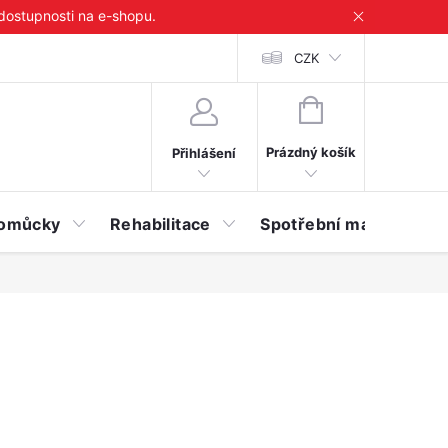
 dostupnosti na e-shopu.
CZK
NÁKUPNÍ
KOŠÍK
Prázdný košík
Přihlášení
 pomůcky
Rehabilitace
Spotřební materiál