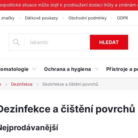
geopolitické situace může dojít k prodloužení dodací lhůty a změnám
 značky
Dárkové poukazy
Obchodní podmínky
GDPR
HLEDAT
tomatologie
Ochrana a hygiena
Přístroje a
e
Dezinfekce
Dezinfekce a čištění povrchů
Dezinfekce a čištění povrchů
Nejprodávanější