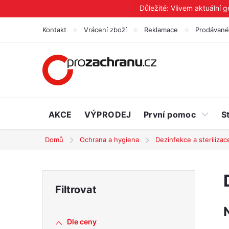
Přejít
Důležité: Vlivem aktuální 
na
Kontakt
Vrácení zboží
Reklamace
Prodávané
obsah
AKCE
VÝPRODEJ
První pomoc
S
Domů
Ochrana a hygiena
Dezinfekce a sterilizac
P
o
Dle ceny