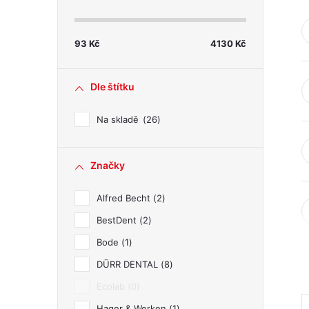
s
t
93
Kč
4130
Kč
r
Dle štítku
a
Na skladě
26
n
Značky
n
Alfred Becht
2
í
BestDent
2
p
Bode
1
DÜRR DENTAL
8
a
Ecolab
0
Hager & Werken
1