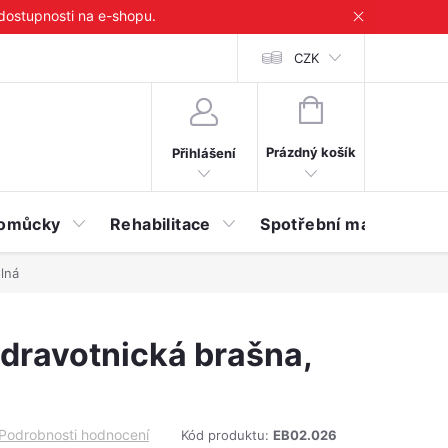
 dostupnosti na e-shopu.
CZK
NÁKUPNÍ
KOŠÍK
Prázdný košík
Přihlášení
 pomůcky
Rehabilitace
Spotřební materiál
lná
dravotnická brašna,
Podrobnosti hodnocení
Kód produktu:
EB02.026