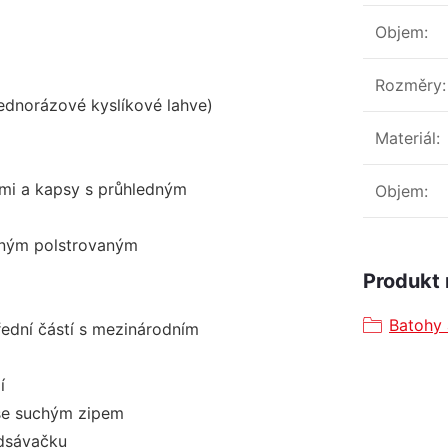
Objem
:
Rozměry
:
jednorázové kyslíkové lahve)
Materiál
:
ami a kapsy s průhledným
Objem
:
elným polstrovaným
Produkt 
Batohy 
řední částí s mezinárodním
í
 se suchým zipem
odsávačku