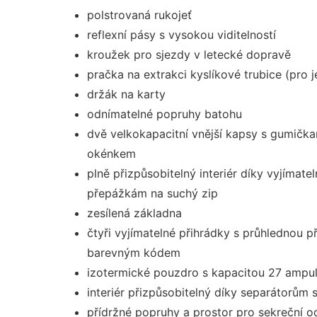
polstrovaná rukojeť
reflexní pásy s vysokou viditelností
kroužek pro sjezdy v letecké dopravě
pračka na extrakci kyslíkové trubice (pro 
držák na karty
odnímatelné popruhy batohu
dvě velkokapacitní vnější kapsy s gumičk
okénkem
plně přizpůsobitelný interiér díky vyjímat
přepážkám na suchý zip
zesílená základna
čtyři vyjímatelné přihrádky s průhlednou p
barevným kódem
izotermické pouzdro s kapacitou 27 ampul
interiér přizpůsobitelný díky separátorům
přídržné popruhy a prostor pro sekreční 