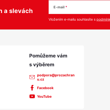
E-mail
ch
a slevách
Vložením e-mailu souhlasíte s
podmínk
podpora
@
prozachran
u.cz
Facebook
YouTube