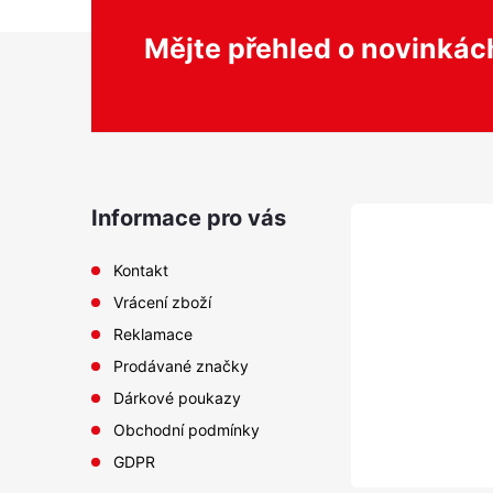
Z
Mějte přehled o novinká
á
p
a
Informace pro vás
t
Kontakt
Vrácení zboží
í
Reklamace
Prodávané značky
Dárkové poukazy
Obchodní podmínky
GDPR