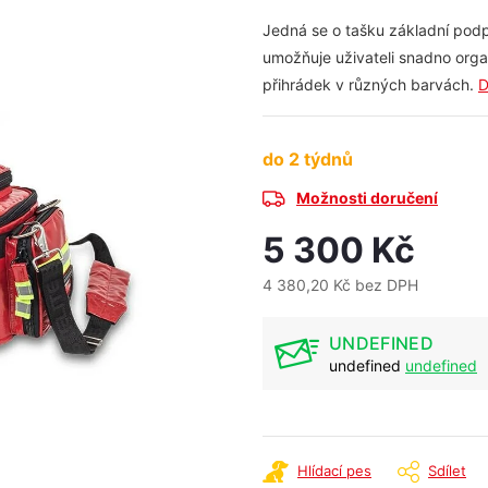
Jedná se o tašku základní podpo
umožňuje uživateli snadno org
přihrádek v různých barvách.
D
do 2 týdnů
Možnosti doručení
5 300 Kč
4 380,20 Kč bez DPH
Měrná
cena:
UNDEFINED
undefined
undefined
Hlídací pes
Sdílet