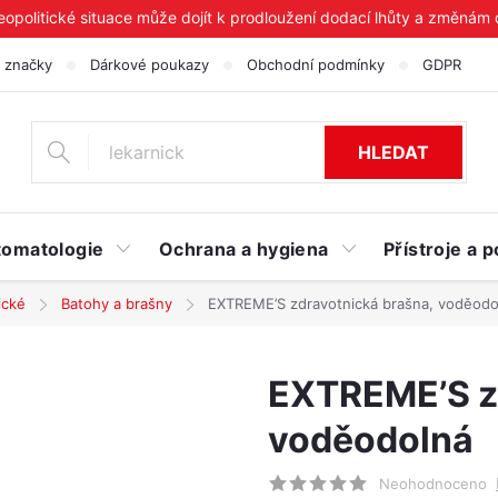
geopolitické situace může dojít k prodloužení dodací lhůty a změnám
 značky
Dárkové poukazy
Obchodní podmínky
GDPR
HLEDAT
tomatologie
Ochrana a hygiena
Přístroje a
ické
Batohy a brašny
EXTREME’S zdravotnická brašna, voděodo
EXTREME’S z
voděodolná
Neohodnoceno