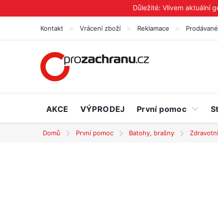
Přejít
Důležité: Vlivem aktuální 
na
Kontakt
Vrácení zboží
Reklamace
Prodávané
obsah
AKCE
VÝPRODEJ
První pomoc
S
Domů
První pomoc
Batohy, brašny
Zdravotn