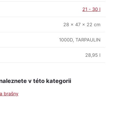
21 - 30 l
28 × 47 × 22 cm
1000D, TARPAULIN
28,95 l
naleznete v této kategorii
a brašny