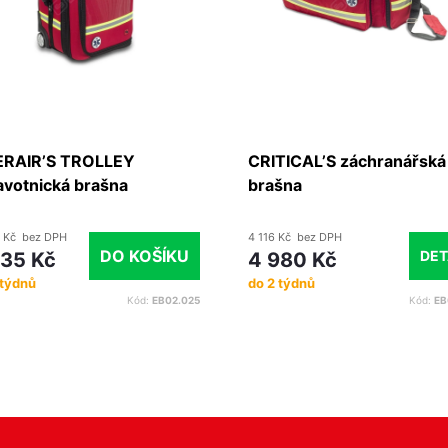
RAIR’S TROLLEY
CRITICAL’S záchranářská
avotnická brašna
brašna
 Kč bez DPH
4 116 Kč bez DPH
DO KOŠÍKU
DET
635 Kč
4 980 Kč
 týdnů
do 2 týdnů
Kód:
EB02.025
Kód:
EB