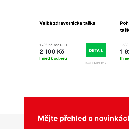
tní
Velká zdravotnická taška
Poh
taš
1 736 Kč bez DPH
1 588
O KOŠÍKU
DETAIL
2 100 Kč
1 9
Ihned k odběru
Ihne
Kód:
EM13.064
Kód:
EM13.012
Z
Mějte přehled o novinká