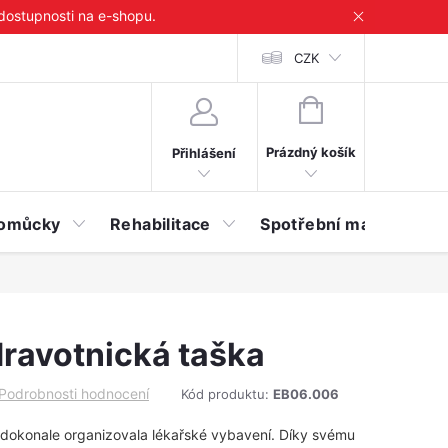
 dostupnosti na e-shopu.
CZK
NÁKUPNÍ
KOŠÍK
Prázdný košík
Přihlášení
 pomůcky
Rehabilitace
Spotřební materiál
dravotnická taška
Podrobnosti hodnocení
Kód produktu:
EB06.006
 dokonale organizovala lékařské vybavení. Díky svému