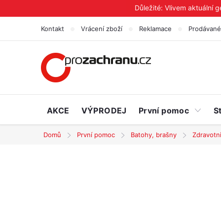
Přejít
Důležité: Vlivem aktuální 
na
Kontakt
Vrácení zboží
Reklamace
Prodávané
obsah
AKCE
VÝPRODEJ
První pomoc
S
Domů
První pomoc
Batohy, brašny
Zdravotn