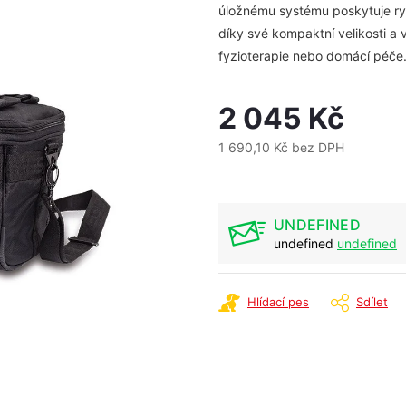
úložnému systému poskytuje ry
díky své kompaktní velikosti a vš
fyzioterapie nebo domácí péče
2 045 Kč
1 690,10 Kč bez DPH
Měrná
cena:
UNDEFINED
undefined
undefined
Hlídací pes
Sdílet