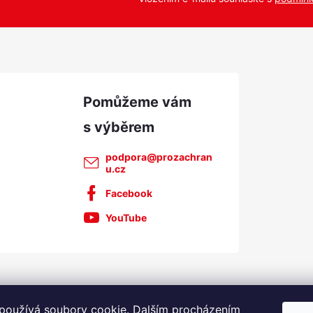
podpora
@
prozachran
u.cz
Facebook
YouTube
používá soubory cookie. Dalším procházením