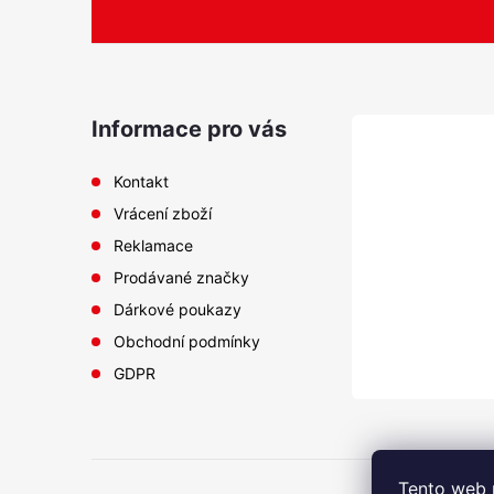
á
p
a
Informace pro vás
t
Kontakt
Vrácení zboží
í
Reklamace
Prodávané značky
Dárkové poukazy
Obchodní podmínky
GDPR
Tento web 