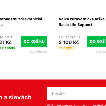
otovostní zdravotnická
Velká zdravotnická taška
ka
Basic Life Support
 Kč bez DPH
1 736 Kč bez DPH
DO KOŠÍKU
DO KOŠ
21 Kč
2 100 Kč
d k odběru
do 2 týdnů
Kód:
EM13.056
Kód:
EM
E-mail
ch
a slevách
Vložením e-mailu souhlasíte s
podmínk