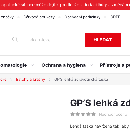
geopolitické situace může dojít k prodloužení dodací lhůty a změnám
 značky
Dárkové poukazy
Obchodní podmínky
GDPR
HLEDAT
tomatologie
Ochrana a hygiena
Přístroje a
ické
Batohy a brašny
GP’S lehká zdravotnická taška
GP’S lehká z
Neohodnoceno
Lehká taška navržená tak, aby