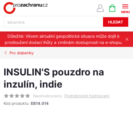
Přejít
NÁKUPNÍ
KOŠÍK
na
obsah
HLEDAT
Důležité: Vlivem aktuální geopolitické situace může dojít k
prodloužení dodací lhůty a změnám dostupnosti na e-shopu.
Pro diabetiky
INSULIN'S pouzdro na
inzulín, indie
Podrobnosti hodnocení
Neohodnoceno
Kód produktu:
EB14.014