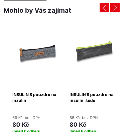
Mohlo by Vás zajímat
na
INSULIN'S pouzdro na
INSULIN'S pouzdro na
IN
inzulín
inzulín, šedé
in
66 Kč bez DPH
66 Kč bez DPH
66
80 Kč
80 Kč
8
Ihned k odběru
Ihned k odběru
Ih