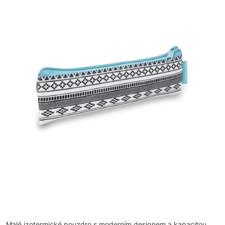
Malé izotermické pouzdro s moderním designem a kapacitou