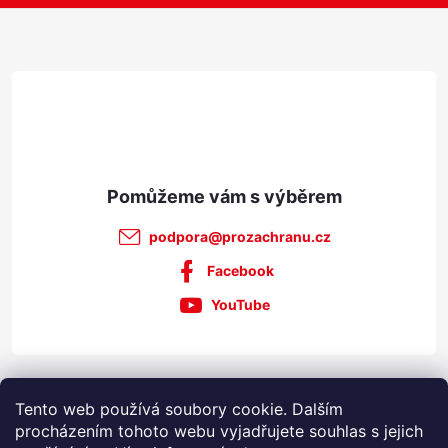
a
t
í
podpora
@
prozachranu.cz
Facebook
YouTube
Informace pro vás
Tento web používá soubory cookie. Dalším
procházením tohoto webu vyjadřujete souhlas s jejich