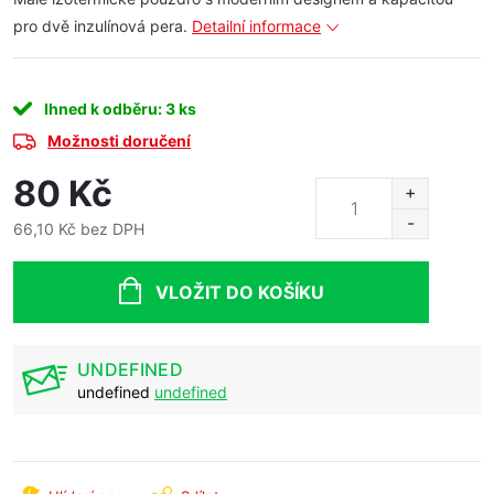
pro dvě inzulínová pera.
Detailní informace
Ihned k odběru
: 3 ks
Možnosti doručení
80 Kč
66,10 Kč bez DPH
Měrná
cena:
VLOŽIT DO KOŠÍKU
UNDEFINED
undefined
undefined