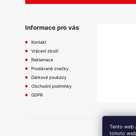
p
a
Informace pro vás
t
Kontakt
Vrácení zboží
í
Reklamace
Prodávané značky
Dárkové poukazy
Obchodní podmínky
GDPR
Tento web 
tohoto webu