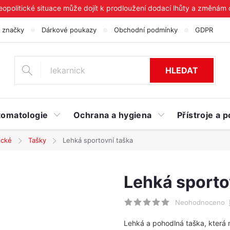
geopolitické situace může dojít k prodloužení dodací lhůty a změnám
 značky
Dárkové poukazy
Obchodní podmínky
GDPR
HLEDAT
tomatologie
Ochrana a hygiena
Přístroje a
ické
Tašky
Lehká sportovní taška
Lehká sporto
Neohodnoceno
Lehká a pohodlná taška, která 