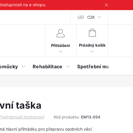
 dostupnosti na e-shopu.
CZK
NÁKUPNÍ
KOŠÍK
Prázdný košík
Přihlášení
 pomůcky
Rehabilitace
Spotřební materiál
vní taška
Podrobnosti hodnocení
Kód produktu:
EM13.054
má hlavní přihrádku pro přepravu osobních věcí