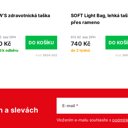
’S zdravotnická taška
SOFT Light Bag, lehká taš
přes rameno
č bez DPH
612 Kč bez DPH
DO KOŠÍKU
DO KOŠ
0 Kč
740 Kč
d k odběru
do 2 týdnů
Kód:
EB04.002
Kód:
EM1
E-mail
ch
a slevách
Vložením e-mailu souhlasíte s
podmínk