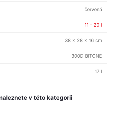
červená
11 - 20 l
38 × 28 × 16 cm
300D BITONE
17 l
naleznete v této kategorii