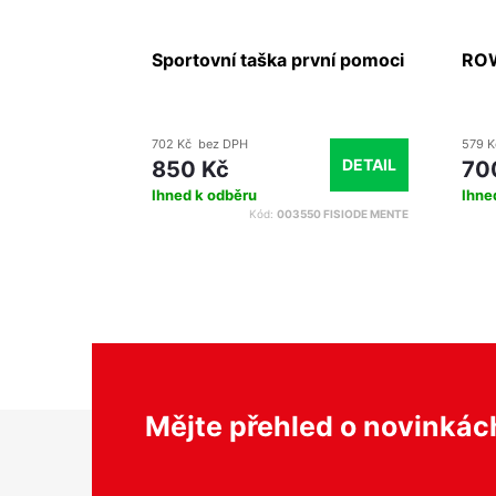
í
Sportovní taška první pomoci
ROW
702 Kč bez DPH
579 K
DETAIL
DETAIL
850 Kč
70
Ihned k odběru
Ihne
Kód:
EB06.005
Kód:
003550 FISIODE MENTE
Z
Mějte přehled o novinká
á