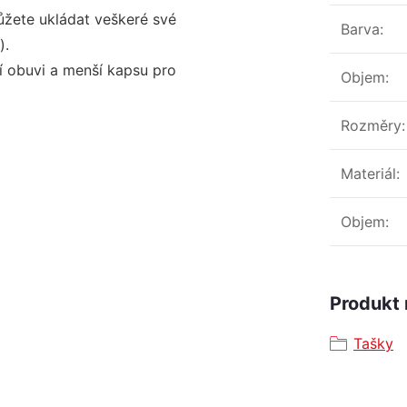
ůžete ukládat veškeré své
Barva
:
).
í obuvi a menší kapsu pro
Objem
:
Rozměry
:
Materiál
:
Objem
:
Produkt 
Tašky