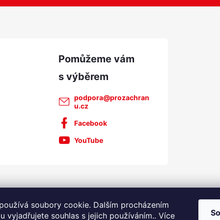
podpora
@
prozachran
u.cz
Facebook
YouTube
používá soubory cookie. Dalším procházením
So
 vyjadřujete souhlas s jejich používáním.. Více