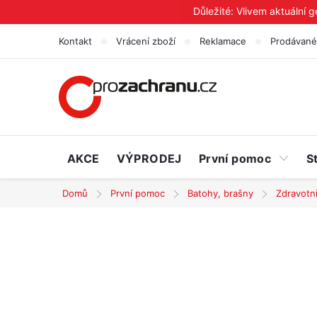
Přejít
Důležité: Vlivem aktuální 
na
Kontakt
Vrácení zboží
Reklamace
Prodávané
obsah
AKCE
VÝPRODEJ
První pomoc
S
Domů
První pomoc
Batohy, brašny
Zdravotn