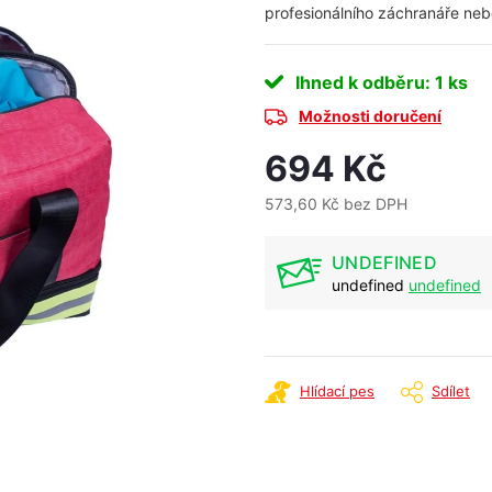
profesionálního záchranáře neb
Ihned k odběru
: 1 ks
Možnosti doručení
694 Kč
573,60 Kč bez DPH
Měrná
cena:
UNDEFINED
undefined
undefined
Hlídací pes
Sdílet