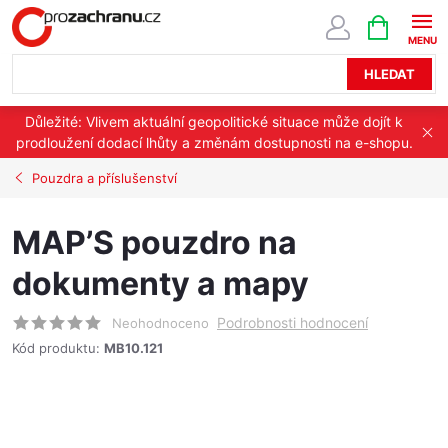
Přejít
NÁKUPNÍ
KOŠÍK
na
obsah
HLEDAT
Důležité: Vlivem aktuální geopolitické situace může dojít k
prodloužení dodací lhůty a změnám dostupnosti na e-shopu.
Pouzdra a příslušenství
MAP’S pouzdro na
dokumenty a mapy
Podrobnosti hodnocení
Neohodnoceno
Kód produktu:
MB10.121