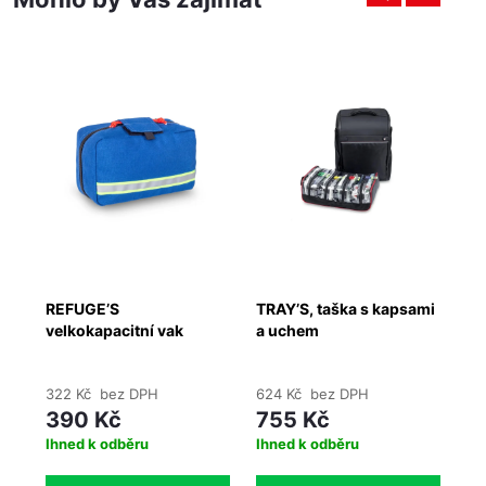
REFUGE’S
TRAY’S, taška s kapsami
HY
ce
velkokapacitní vak
a uchem
322 Kč bez DPH
624 Kč bez DPH
47
390 Kč
755 Kč
5
Ihned k odběru
Ihned k odběru
do