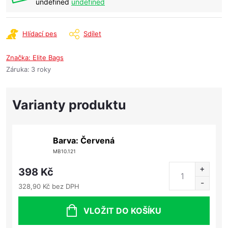
undefined
undefined
Hlídací pes
Sdílet
Značka:
Elite Bags
Záruka
:
3 roky
Barva: Červená
MB10.121
398 Kč
328,90 Kč bez DPH
VLOŽIT DO KOŠÍKU