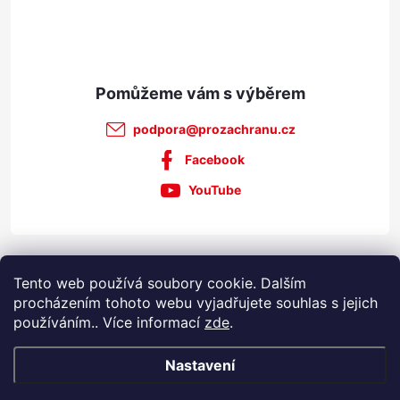
í
podpora
@
prozachranu.cz
Facebook
YouTube
Informace pro vás
Tento web používá soubory cookie. Dalším
procházením tohoto webu vyjadřujete souhlas s jejich
používáním.. Více informací
zde
.
Nastavení