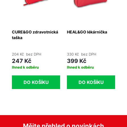
í
CURE&GO zdravotnická
HEAL&GO lékárnička
SO
taška
lé
204 Kč bez DPH
330 Kč bez DPH
61
247 Kč
399 Kč
7
Ihned k odběru
Ihned k odběru
do
DO KOŠÍKU
DO KOŠÍKU
Mějte přehled o novinkách