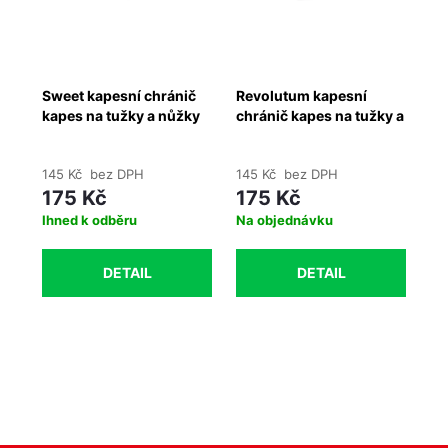
o
Sweet kapesní chránič
Revolutum kapesní
Ch
em
kapes na tužky a nůžky
chránič kapes na tužky a
kr
nůžky
145 Kč bez DPH
145 Kč bez DPH
28
175 Kč
175 Kč
3
Ihned k odběru
Na objednávku
Ih
DETAIL
DETAIL