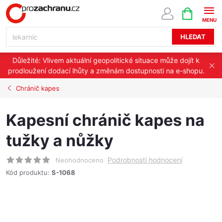
Přejít
NÁKUPNÍ
KOŠÍK
na
obsah
HLEDAT
Důležité: Vlivem aktuální geopolitické situace může dojít k
prodloužení dodací lhůty a změnám dostupnosti na e-shopu.
Chránič kapes
Kapesní chránič kapes na
tužky a nůžky
Podrobnosti hodnocení
Neohodnoceno
Kód produktu:
S-1068