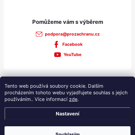
podpora
@
prozachranu.cz
Facebook
YouTube
Informace pro vás
Tento web používá soubory cookie. Dalším
procházením tohoto webu vyjadřujete souhlas s jejich
používáním.. Více informací
zde
.
Nastavení
Copyright 2026
Prozachranu.cz
. Všechna práva vyhrazena.
Souhlasím