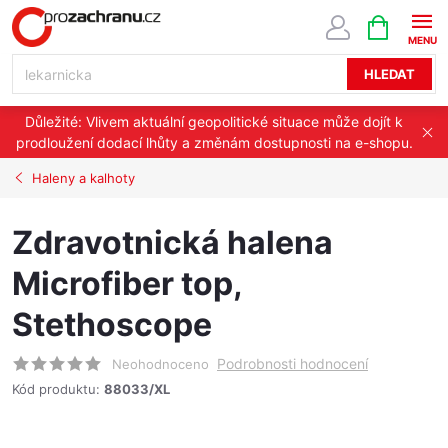
Přejít
NÁKUPNÍ
KOŠÍK
na
obsah
HLEDAT
Důležité: Vlivem aktuální geopolitické situace může dojít k
prodloužení dodací lhůty a změnám dostupnosti na e-shopu.
Haleny a kalhoty
Zdravotnická halena
Microfiber top,
Stethoscope
Podrobnosti hodnocení
Neohodnoceno
Kód produktu:
88033/XL