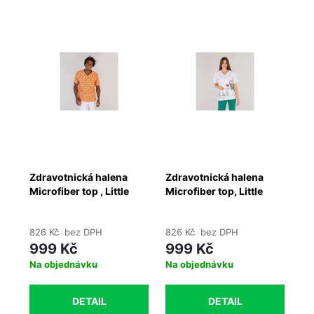
Zdravotnická halena
Zdravotnická halena
Zd
Microfiber top , Little
Microfiber top, Little
Mi
hands
ones
dá
826 Kč bez DPH
826 Kč bez DPH
49
999 Kč
999 Kč
5
Na objednávku
Na objednávku
Ih
DETAIL
DETAIL