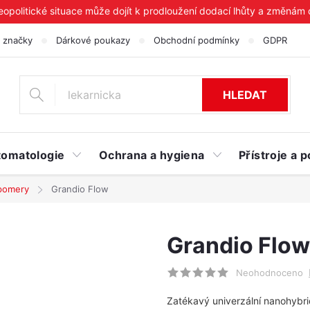
geopolitické situace může dojít k prodloužení dodací lhůty a změnám
 značky
Dárkové poukazy
Obchodní podmínky
GDPR
HLEDAT
tomatologie
Ochrana a hygiena
Přístroje a
pomery
Grandio Flow
Grandio Flow
Neohodnoceno
Zatékavý univerzální nanohybri