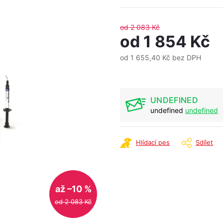
od 2 083 Kč
od
1 854 Kč
od
1 655,40 Kč
bez DPH
Měrná
cena:
UNDEFINED
undefined
undefined
Hlídací pes
Sdílet
až –10 %
od 2 083 Kč