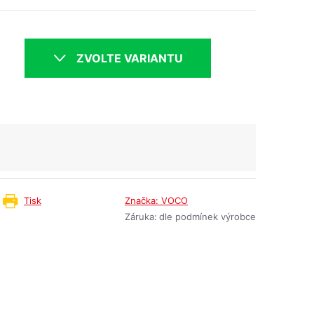
ZVOLTE VARIANTU
Tisk
Značka:
VOCO
Záruka
:
dle podmínek výrobce