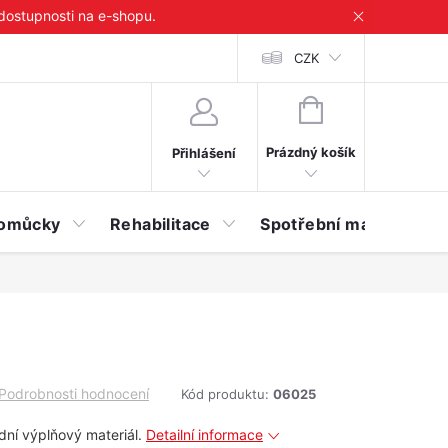
 dostupnosti na e-shopu.
CZK
NÁKUPNÍ
KOŠÍK
Prázdný košík
Přihlášení
 pomůcky
Rehabilitace
Spotřební materiál
Podrobnosti hodnocení
Kód produktu:
06025
dní výplňový materiál.
Detailní informace