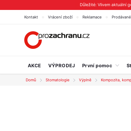
Přejít
Důležité: Vlivem aktuální 
na
Kontakt
Vrácení zboží
Reklamace
Prodávané
obsah
AKCE
VÝPRODEJ
První pomoc
S
Domů
Stomatologie
Výplně
Kompozita, kom