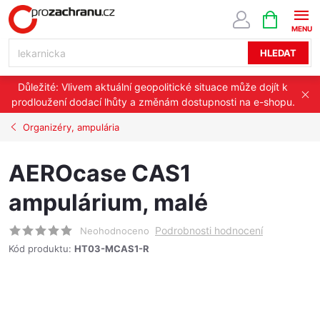
Přejít
NÁKUPNÍ
KOŠÍK
na
obsah
HLEDAT
Důležité: Vlivem aktuální geopolitické situace může dojít k
prodloužení dodací lhůty a změnám dostupnosti na e-shopu.
Organizéry, ampulária
AEROcase CAS1
ampulárium, malé
Podrobnosti hodnocení
Neohodnoceno
Kód produktu:
HT03-MCAS1-R