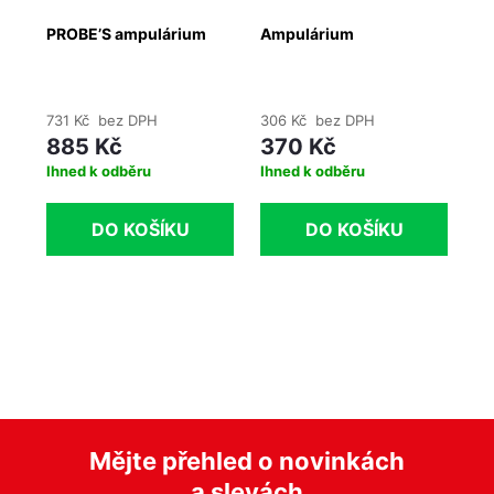
PROBE’S ampulárium
Ampulárium
AM
731 Kč bez DPH
306 Kč bez DPH
58
885 Kč
370 Kč
7
Ihned k odběru
Ihned k odběru
Ih
DO KOŠÍKU
DO KOŠÍKU
Mějte přehled o novinkách
a slevách