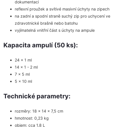
dokumentaci
reflexní proužek a svítivé masivní úchyty na zipech
na zadní a spodní straně suchý zip pro uchycení ve
zdravotnické brašně nebo batohu
vyjímatelná vnitřní část s úchyty na ampule
Kapacita ampulí (50 ks):
24 x 1 ml
14 x 1 - 2 ml
7 x 5 ml
5 x 10 ml
Technické parametry:
rozměry: 18 x 14 x 7,5 cm
hmotnost: 0,23 kg
objem: cca 1,8 L