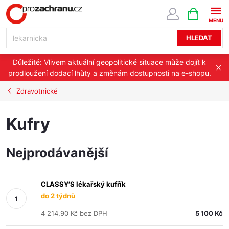
Přejít
NÁKUPNÍ
KOŠÍK
na
obsah
HLEDAT
Důležité: Vlivem aktuální geopolitické situace může dojít k
prodloužení dodací lhůty a změnám dostupnosti na e-shopu.
Zdravotnické
Kufry
Nejprodávanější
CLASSY’S lékařský kufřík
do 2 týdnů
4 214,90 Kč bez DPH
5 100 Kč