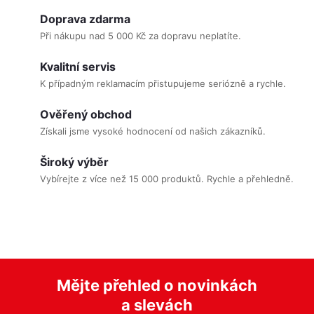
ergonomické funkce jsou
v
praktické pro lékaře mimo
Doprava zdarma
l
zdravotnické
Při nákupu nad 5 000 Kč za dopravu neplatíte.
středisko. Výhoda tohoto
á
kufru je možnost nošení v
Kvalitní servis
d
ruce, přes rameno a v
K případným reklamacím přistupujeme seriózně a rychle.
a
případě potřeby také jako
c
batoh na zádech.
Ověřený obchod
í
Získali jsme vysoké hodnocení od našich zákazníků.
p
Široký výběr
r
Vybírejte z více než 15 000 produktů. Rychle a přehledně.
v
k
y
v
ý
Mějte přehled o novinkách
p
a slevách
i