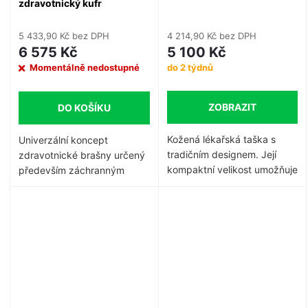
zdravotnický kufr
5 433,90 Kč bez DPH
4 214,90 Kč bez DPH
6 575 Kč
5 100 Kč
Momentálně nedostupné
do 2 týdnů
ZOBRAZIT
DO KOŠÍKU
Kožená lékařská taška s
Univerzální koncept
tradičním designem. Její
zdravotnické brašny určený
kompaktní velikost umožňuje
především záchranným
lékaři nosit základní materiál
složkám, praktickým
pro základní lékařské
lékařům a dalším
zákroky nebo diagnostické
zdravotníkům.
návštěvy. Tato lékařská
taška přináší zdravotníkovi
dotek elegance a
zdokonalení.