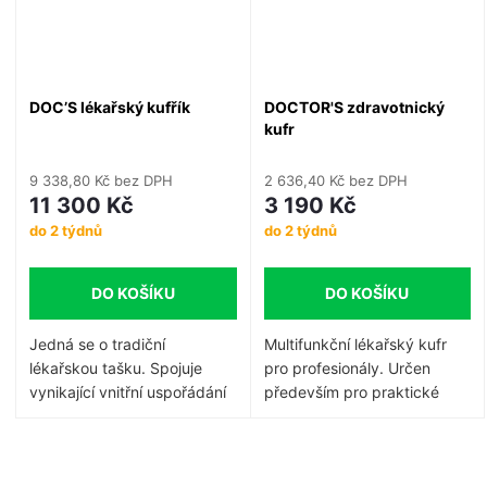
DOC’S lékařský kufřík
DOCTOR'S zdravotnický
kufr
9 338,80 Kč bez DPH
2 636,40 Kč bez DPH
11 300 Kč
3 190 Kč
do 2 týdnů
do 2 týdnů
DO KOŠÍKU
DO KOŠÍKU
Jedná se o tradiční
Multifunkční lékařský kufr
lékařskou tašku.
Spojuje
pro profesionály. Určen
vynikající vnitřní uspořádání
především pro praktické
s klasickým vzhledem, které
lékaře na návštěvy u
dnešním zdravotníkům
pacientů. Jeho velká
dodává nádech elegance.
kapacita, vnitřní dispozice a
O