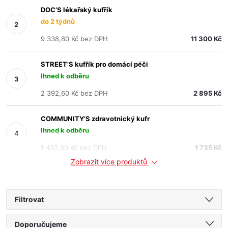
DOC’S lékařský kufřík
do 2 týdnů
9 338,80 Kč bez DPH
11 300 Kč
STREET’S kufřík pro domácí péči
Ihned k odběru
2 392,60 Kč bez DPH
2 895 Kč
COMMUNITY’S zdravotnický kufr
Ihned k odběru
1 433,90 Kč bez DPH
1 735 Kč
Zobrazit více produktů
Filtrovat
Ř
Doporučujeme