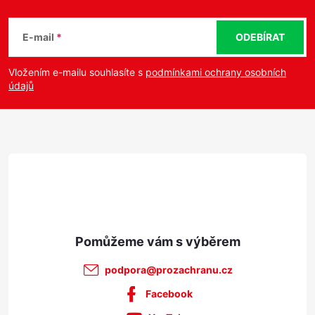
Z
s
á
u
E-mail
ODEBÍRAT
p
Vložením e-mailu souhlasíte s
podmínkami ochrany osobních
údajů
a
t
í
podpora
@
prozachranu.cz
Facebook