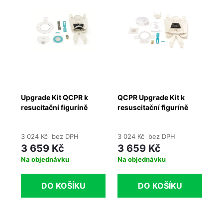
le
Upgrade Kit QCPR k
QCPR Upgrade Kit k
Dý
resucitační figuríně
resuscitační figuríně
Re
Little Junior
Little Anne
3 024 Kč bez DPH
3 024 Kč bez DPH
6 
3 659 Kč
3 659 Kč
7
Na objednávku
Na objednávku
Na
DO KOŠÍKU
DO KOŠÍKU