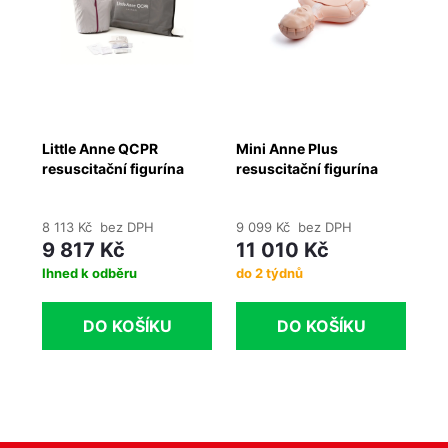
-
Little Anne QCPR
Mini Anne Plus
Li
resuscitační figurína
resuscitační figurína
re
8 113 Kč bez DPH
9 099 Kč bez DPH
10
9 817 Kč
11 010 Kč
1
Ihned k odběru
do 2 týdnů
Sk
DO KOŠÍKU
DO KOŠÍKU