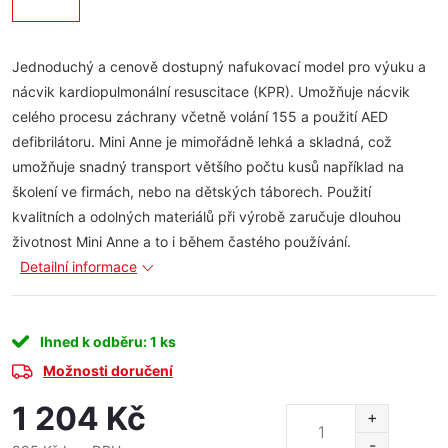
Jednoduchý a cenově dostupný nafukovací model pro výuku a
nácvik kardiopulmonální resuscitace (KPR). Umožňuje nácvik
celého procesu záchrany včetně volání 155 a použití AED
defibrilátoru. Mini Anne je mimořádně lehká a skladná, což
umožňuje snadný transport většího počtu kusů například na
školení ve firmách, nebo na dětských táborech. Použití
kvalitních a odolných materiálů při výrobě zaručuje dlouhou
životnost Mini Anne a to i během častého používání.
Detailní informace
Ihned k odběru
: 1 ks
Možnosti doručení
1 204 Kč