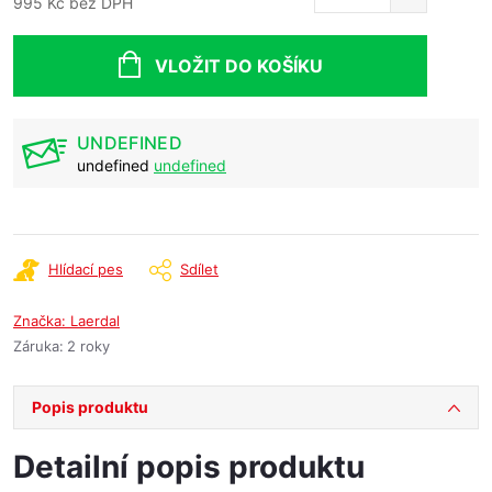
995 Kč bez DPH
Měrná
cena:
VLOŽIT DO KOŠÍKU
UNDEFINED
undefined
undefined
Hlídací pes
Sdílet
Značka:
Laerdal
Záruka
:
2 roky
Popis produktu
Detailní popis produktu