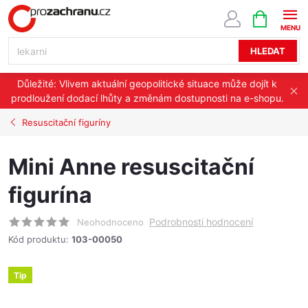
Přejít
NÁKUPNÍ
KOŠÍK
na
obsah
HLEDAT
Důležité: Vlivem aktuální geopolitické situace může dojít k
prodloužení dodací lhůty a změnám dostupnosti na e-shopu.
Resuscitační figuríny
Mini Anne resuscitační
figurína
Podrobnosti hodnocení
Neohodnoceno
Kód produktu:
103-00050
Tip