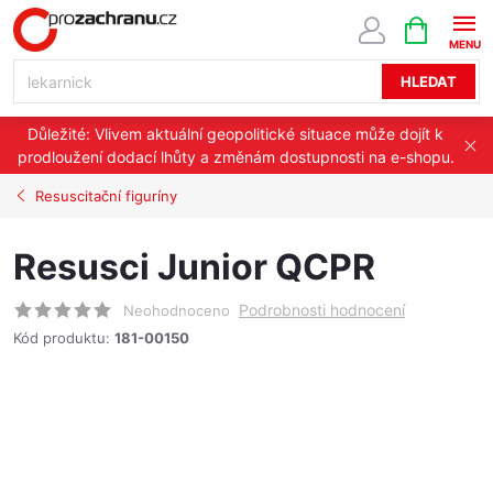
Přejít
NÁKUPNÍ
KOŠÍK
na
obsah
HLEDAT
Důležité: Vlivem aktuální geopolitické situace může dojít k
prodloužení dodací lhůty a změnám dostupnosti na e-shopu.
Resuscitační figuríny
Resusci Junior QCPR
Podrobnosti hodnocení
Neohodnoceno
Kód produktu:
181-00150