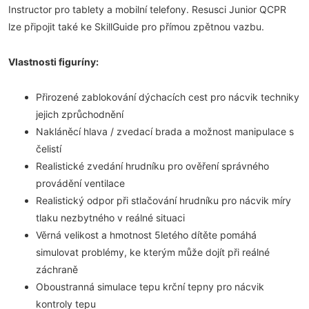
Instructor pro tablety a mobilní telefony. Resusci Junior QCPR
lze připojit také ke SkillGuide pro přímou zpětnou vazbu.
Vlastnosti figuríny:
Přirozené zablokování dýchacích cest pro nácvik techniky
jejich zprůchodnění
Nakláněcí hlava / zvedací brada a možnost manipulace s
čelistí
Realistické zvedání hrudníku pro ověření správného
provádění ventilace
Realistický odpor při stlačování hrudníku pro nácvik míry
tlaku nezbytného v reálné situaci
Věrná velikost a hmotnost 5letého dítěte pomáhá
simulovat problémy, ke kterým může dojít při reálné
záchraně
Oboustranná simulace tepu krční tepny pro nácvik
kontroly tepu