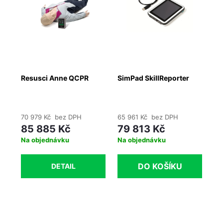
Resusci Anne QCPR
SimPad SkillReporter
Ne
70 979 Kč bez DPH
65 961 Kč bez DPH
79
85 885 Kč
79 813 Kč
9
Na objednávku
Na objednávku
Na
DO KOŠÍKU
DETAIL