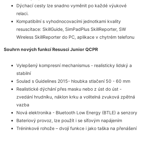
Dýchací cesty lze snadno vyměnit po každé výukové
relaci.
Kompatibilní s vyhodnocovacími jednotkami kvality
resuscitace: SkillGuide, SimPadPlus SkillReporter, SW
Wireless SkillReporter do PC, aplikace v chytrém telefonu
Souhrn nových funkcí Resusci Junior QCPR
Vylepšený kompresní mechanismus - realisticky lidský a
stabilní
Soulad s Guidelines 2015- hloubka stlačení 50 - 60 mm
Realistické dýchání přes masku nebo z úst do úst -
zvedání hrudníku, náklon krku a volitelná zvuková zpětná
vazba
Nová elektronika - Bluetooth Low Energy (BTLE) a senzory
Bateriový provoz, lze použít i se síťovým napájením
Tréninkové rohože – dvojí funkce i jako taška na přenášení