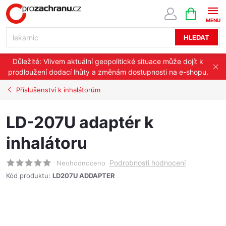
Přejít
NÁKUPNÍ
KOŠÍK
na
obsah
HLEDAT
Důležité: Vlivem aktuální geopolitické situace může dojít k
prodloužení dodací lhůty a změnám dostupnosti na e-shopu.
Příslušenství k inhalátorům
LD-207U adaptér k
inhalátoru
Podrobnosti hodnocení
Neohodnoceno
Kód produktu:
LD207U ADDAPTER