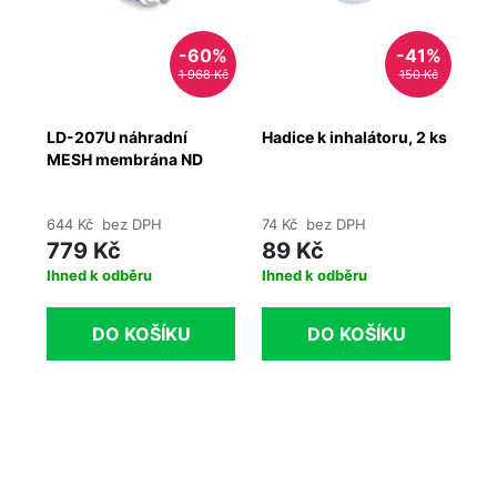
%
-60%
-41%
Kč
1 968 Kč
150 Kč
LD-207U náhradní
Hadice k inhalátoru, 2 ks
Sa
MESH membrána ND
ko
in
644 Kč bez DPH
74 Kč bez DPH
19
779 Kč
89 Kč
2
Ihned k odběru
Ihned k odběru
Ih
DO KOŠÍKU
DO KOŠÍKU