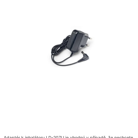
Adaptér k inhalátoru LD-207U je vhodný v případě, že nechcete