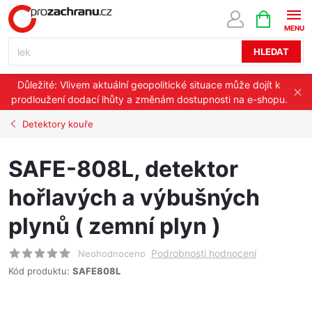
Přejít
NÁKUPNÍ
KOŠÍK
na
obsah
HLEDAT
Důležité: Vlivem aktuální geopolitické situace může dojít k
prodloužení dodací lhůty a změnám dostupnosti na e-shopu.
Detektory kouře
SAFE-808L, detektor
hořlavých a výbušných
plynů ( zemní plyn )
Podrobnosti hodnocení
Neohodnoceno
Kód produktu:
SAFE808L