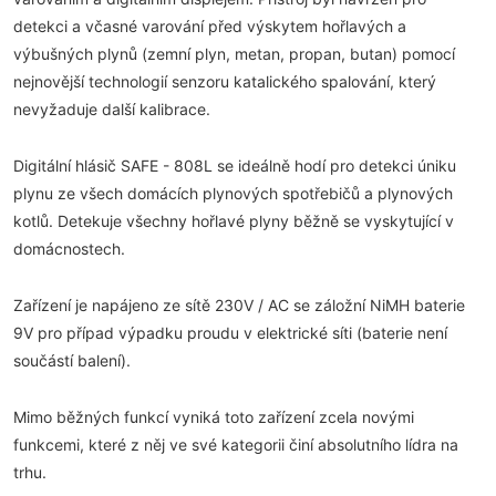
detekci a včasné varování před výskytem hořlavých a
výbušných plynů (zemní plyn, metan, propan, butan) pomocí
nejnovější technologií senzoru katalického spalování, který
nevyžaduje další kalibrace.
Digitální hlásič SAFE - 808L se ideálně hodí pro detekci úniku
plynu ze všech domácích plynových spotřebičů a plynových
kotlů. Detekuje všechny hořlavé plyny běžně se vyskytující v
domácnostech.
Zařízení je napájeno ze sítě 230V / AC se záložní NiMH baterie
9V pro případ výpadku proudu v elektrické síti (baterie není
součástí balení).
Mimo běžných funkcí vyniká toto zařízení zcela novými
funkcemi, které z něj ve své kategorii činí absolutního lídra na
trhu.