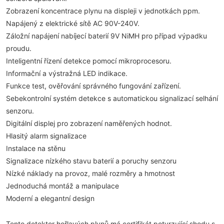
Zobrazení koncentrace plynu na displeji v jednotkách ppm.
Napájený z elektrické sítě AC 90V-240V.
Záložní napájení nabíjecí baterií 9V NiMH pro případ výpadku
proudu.
Inteligentní řízení detekce pomocí mikroprocesoru.
Informační a výstražná LED indikace.
Funkce test, ověřování správného fungování zařízení.
Sebekontrolní systém detekce s automatickou signalizací selhání
senzoru.
Digitální displej pro zobrazení naměřených hodnot.
Hlasitý alarm signalizace
Instalace na stěnu
Signalizace nízkého stavu baterií a poruchy senzoru
Nízké náklady na provoz, malé rozměry a hmotnost
Jednoduchá montáž a manipulace
Moderní a elegantní design
Tento detektor hořlavých plynů má certifikát potvrzující shodu s