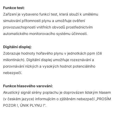
Funkce test:
Zařízení je vybaveno funkcí test, která slouží k umělému
simulování přítomnosti plynu a umožňuje ověření
provozuschopnosti vnitřních obvodů prostřednictvím
automatického monitorovacího systému účinnosti.
Digitální displej:
Zobrazuje hodnoty hořlavého plynu v jednotkách ppm (čili
miliontinách). Digitální displej umožňuje rozeznávání a
porovnávání nízkých a vysokých hodnot potenciálního
nebezpečí.
Funkce hlasového varování:
Akustický signál sirény poplachu je doprovázen lidským hlasem
(v českém jazyce) informujícím o zjištěném nebezpečí „PROSÍM
POZOR !, ÚNIK PLYNU !".