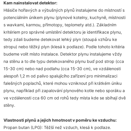
Kam nainstalovat detektor:
Hlásiče hořlavých a výbušných plynů instalujeme do místností s
potenciálním únikem plynu (plynové kotelny, kuchyně, místnosti
s wavkami, karmou, přímotopy, teplomety atd.). Základním
kritériem pro správné umístění detektoru je identifikace plynu,
tedy zdali budeme detekovat lehký plyn (stoupá vzhůru ke
stropu) nebo těžký plyn (klesá k podlaze). Podle tohoto kritéria
budeme volit místo instalace. Detektor plynu instalujeme vždy
na stěnu a to dle typu detekovaného plynu buď pod strop (cca
15-30 cm) nebo nad podlahu (cca 15-30 cm), ve vzdálenosti
alespoň 1,2 m od palivo spalujícího zařízení pro minimalizaci
falešných poplachů, které mohou vzniknout při krátkém úniku
plynu, například při zapalování plynového kotle nebo sporáku a
ve vzdálenosti cca 60 cm od rohů tedy místa kde se sbíhají dvě
stěny.
Vlastnosti plynů a jejich hmotnost v poměru ke vzduchu:
Propan butan (LPG): Těžší než vzduch, klesá k podlaze.