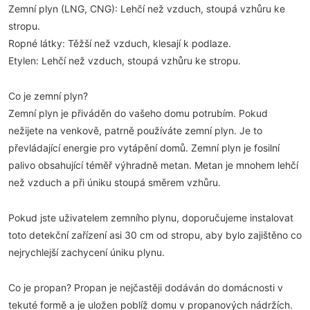
Zemní plyn (LNG, CNG): Lehčí než vzduch, stoupá vzhůru ke
stropu.
Ropné látky: Těžší než vzduch, klesají k podlaze.
Etylen: Lehčí než vzduch, stoupá vzhůru ke stropu.
Co je zemní plyn?
Zemní plyn je přiváděn do vašeho domu potrubím. Pokud
nežijete na venkově, patrně používáte zemní plyn. Je to
převládající energie pro vytápění domů. Zemní plyn je fosilní
palivo obsahující téměř výhradně metan. Metan je mnohem lehčí
než vzduch a při úniku stoupá směrem vzhůru.
Pokud jste uživatelem zemního plynu, doporučujeme instalovat
toto detekční zařízení asi 30 cm od stropu, aby bylo zajištěno co
nejrychlejší zachycení úniku plynu.
Co je propan? Propan je nejčastěji dodáván do domácnosti v
tekuté formě a je uložen poblíž domu v propanových nádržích.