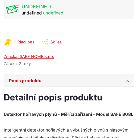
UNDEFINED
undefined
undefined
Hlídací pes
Sdílet
Značka:
SAFE HOME s.r.o.
Záruka
:
2 roky
Popis produktu
Detailní popis produktu
Detektor hořlavých plynů - Měřící zařízení - Model SAFE 808L
Inteligentní detektor hořlavých a výbušných plynů s hlasovým
varováním a digitálním displejem. Přístroj byl navržen pro