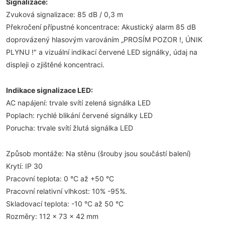
Signalizace:
Zvuková signalizace: 85 dB / 0,3 m
Překročení přípustné koncentrace: Akustický alarm 85 dB
doprovázený hlasovým varováním „PROSÍM POZOR !, ÚNIK
PLYNU !" a vizuální indikací červené LED signálky, údaj na
displeji o zjištěné koncentraci.
Indikace signalizace LED:
AC napájení: trvale svítí zelená signálka LED
Poplach: rychlé blikání červené signálky LED
Porucha: trvale svítí žlutá signálka LED
Způsob montáže: Na stěnu (šrouby jsou součástí balení)
Krytí: IP 30
Pracovní teplota: 0 °C až +50 °C
Pracovní relativní vlhkost: 10% -95%.
Skladovací teplota: -10 °C až 50 °C
Rozměry: 112 x 73 x 42 mm