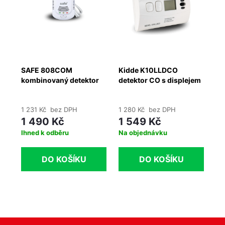
SAFE 808COM
Kidde K10LLDCO
Ki
kombinovaný detektor
detektor CO s displejem
CO
CO, hořlavých a
výbušných plynů
1 231 Kč bez DPH
1 280 Kč bez DPH
95
1 490 Kč
1 549 Kč
1
Ihned k odběru
Na objednávku
Na
DO KOŠÍKU
DO KOŠÍKU