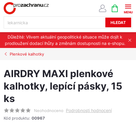
Přejít
NÁKUPNÍ
KOŠÍK
na
obsah
HLEDAT
Důležité: Vlivem aktuální geopolitické situace může dojít k
prodloužení dodací lhůty a změnám dostupnosti na e-shopu.
Plenkové kalhotky
AIRDRY MAXI plenkové
kalhotky, lepící pásky, 15
ks
Podrobnosti hodnocení
Neohodnoceno
Kód produktu:
00967