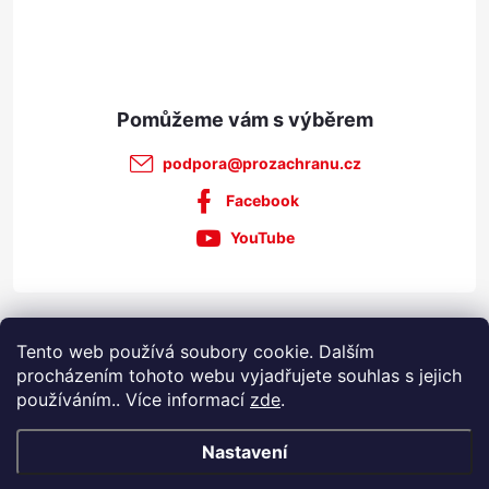
í
podpora
@
prozachranu.cz
Facebook
YouTube
Informace pro vás
Tento web používá soubory cookie. Dalším
procházením tohoto webu vyjadřujete souhlas s jejich
používáním.. Více informací
zde
.
Nastavení