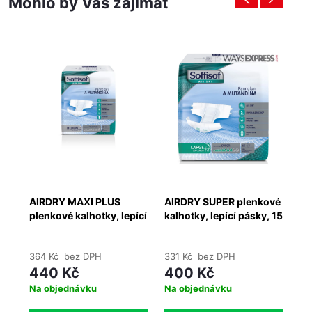
Mohlo by Vás zajímat
AIRDRY MAXI PLUS
AIRDRY SUPER plenkové
CL
 ks
plenkové kalhotky, lepící
kalhotky, lepící pásky, 15
ka
pásky, 15 ks
ks
ks
364 Kč bez DPH
331 Kč bez DPH
25
440 Kč
400 Kč
3
Na objednávku
Na objednávku
Ih