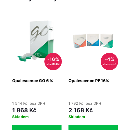
Ti
-16%
-4%
2 218 Kč
2 255 Kč
Opalescence GO 6 %
Opalescence PF 16%
ye
t
ob
ks
1 544 Kč bez DPH
1 792 Kč bez DPH
15
1 868 Kč
2 168 Kč
1
Skladem
Skladem
Ih