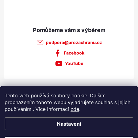
í
podpora
@
prozachranu.cz
Facebook
YouTube
Informace pro vás
Tento web používá soubory cookie. Dalším
procházením tohoto webu vyjadřujete souhlas s jejich
používáním.. Více informací
zde
.
Nastavení
Copyright 2026
Prozachranu.cz
. Všechna práva vyhrazena.