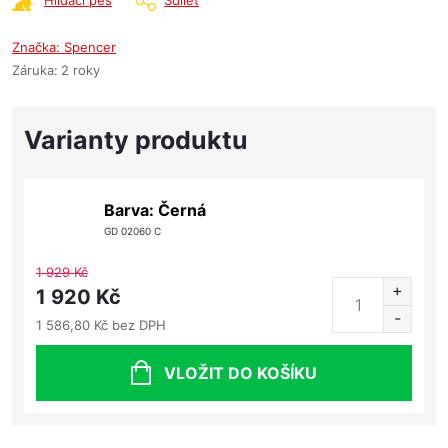
Hlídací pes
Sdílet
Značka:
Spencer
Záruka
:
2 roky
Barva: Černá
GD 02060 C
1 929 Kč
1 920 Kč
1 586,80 Kč bez DPH
VLOŽIT DO KOŠÍKU