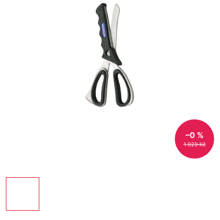
–0 %
1 929 Kč