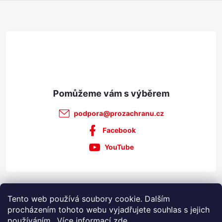
t
í
podpora
@
prozachranu.cz
Facebook
YouTube
Informace pro vás
Tento web používá soubory cookie. Dalším
procházením tohoto webu vyjadřujete souhlas s jejich
používáním.. Více informací
zde
.