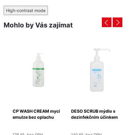
High-contrast mode
Mohlo by Vás zajímat
o
CP WASH CREAM mycí
DESO SCRUB mýdlo s
Ša
emulze bez oplachu
dezinfekčním účinkem
50
178 Kč bez DPH
140 Kč bez DPH
88