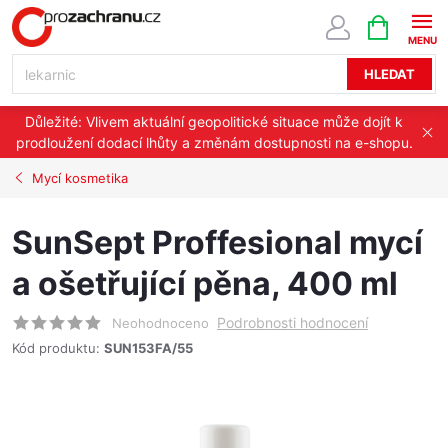
Přejít
NÁKUPNÍ
KOŠÍK
na
obsah
HLEDAT
Důležité: Vlivem aktuální geopolitické situace může dojít k
prodloužení dodací lhůty a změnám dostupnosti na e-shopu.
Mycí kosmetika
SunSept Proffesional mycí
a ošetřující pěna, 400 ml
Podrobnosti hodnocení
Neohodnoceno
Kód produktu:
SUN153FA/55