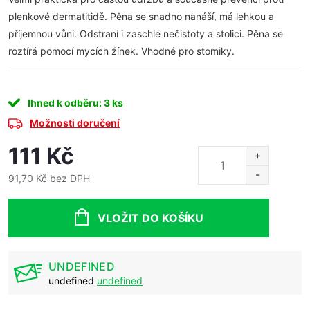
plenkové dermatitidě. Pěna se snadno nanáší, má lehkou a
příjemnou vůni. Odstraní i zaschlé nečistoty a stolici. Pěna se
roztírá pomocí mycích žínek. Vhodné pro stomiky.
Ihned k odběru
: 3 ks
Možnosti doručení
111 Kč
91,70 Kč bez DPH
Měrná
cena:
VLOŽIT DO KOŠÍKU
UNDEFINED
undefined
undefined