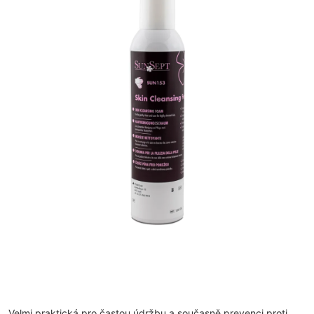
Velmi praktická pro častou údržbu a současně prevenci proti