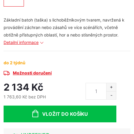
Základní batoh (taška) s lichoběžníkovým tvarem, navržená k
provádění záchran nebo zásahů ve více scénářích, včetně
obtížně přístupných oblastí, hor a nebo stísněných prostor.
Detailní informace
do 2 týdnů
Možnosti doručení
2 134 Kč
1 763,60 Kč bez DPH
Měrná
cena:
VLOŽIT DO KOŠÍKU