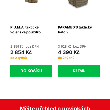
P.U.M.A. taktické
PARAMED'S taktický
CO
vojenské pouzdro
batoh
2 359 Kč bez DPH
3 628 Kč bez DPH
40
2 854 Kč
4 390 Kč
4
do 2 týdnů
do 2 týdnů
Ih
DO KOŠÍKU
DETAIL
Mějte přehled o novinkách