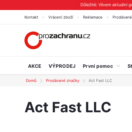
Přejít
Důležité: Vlivem aktuální 
na
Kontakt
Vrácení zboží
Reklamace
Prodávané
obsah
AKCE
VÝPRODEJ
První pomoc
S
Domů
Prodávané značky
Act Fast LLC
Act Fast LLC