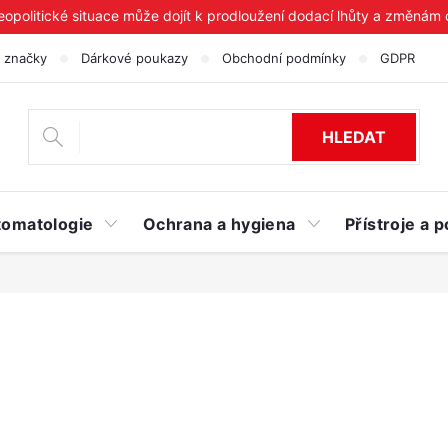
geopolitické situace může dojít k prodloužení dodací lhůty a změnám
 značky
Dárkové poukazy
Obchodní podmínky
GDPR
HLEDAT
tomatologie
Ochrana a hygiena
Přístroje a