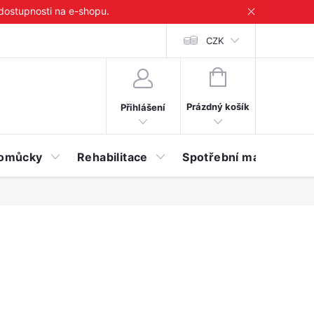
 dostupnosti na e-shopu.
CZK
NÁKUPNÍ
KOŠÍK
Prázdný košík
Přihlášení
 pomůcky
Rehabilitace
Spotřební materiál