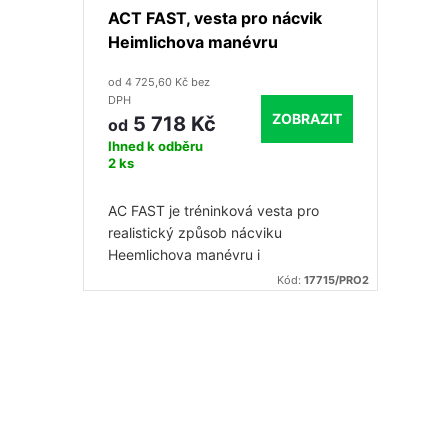
r
d
ACT FAST, vesta pro nácvik
o
Heimlichova manévru
u
od 4 725,60 Kč bez
d
DPH
k
ZOBRAZIT
5 718 Kč
od
u
Ihned k odběru
t
2 ks
k
AC FAST je tréninková vesta pro
ů
realistický způsob nácviku
t
Heemlichova manévru i
mezilopatkového úderu, sloužícím k
Kód:
17715/PRO2
ů
uvolnění dýchacích cest při jejich
ucpání cizím tělesem.
O
v
l
á