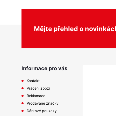
d
a
c
Z
í
Mějte přehled o novinká
p
á
r
v
p
k
y
a
Informace pro vás
v
ý
t
Kontakt
p
Vrácení zboží
í
i
Reklamace
s
Prodávané značky
u
Dárkové poukazy