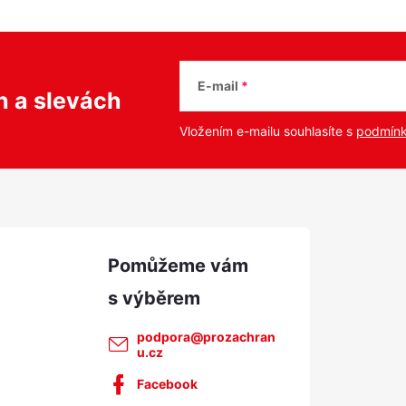
E-mail
ch
a slevách
Vložením e-mailu souhlasíte s
podmínk
podpora
@
prozachran
u.cz
Facebook