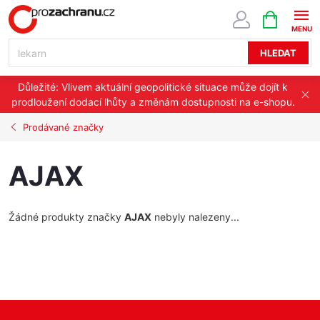
Přejít
NÁKUPNÍ
KOŠÍK
na
obsah
HLEDAT
Důležité: Vlivem aktuální geopolitické situace může dojít k
prodloužení dodací lhůty a změnám dostupnosti na e-shopu.
Prodávané značky
AJAX
Žádné produkty značky
AJAX
nebyly nalezeny...