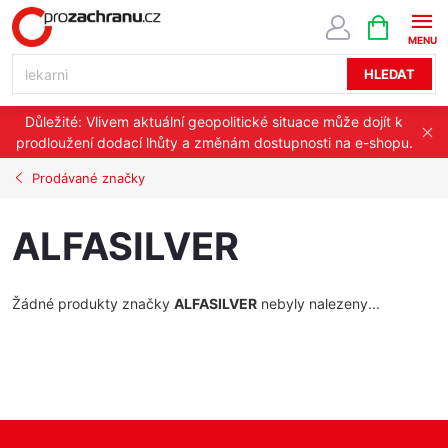
Přejít
NÁKUPNÍ
KOŠÍK
na
obsah
HLEDAT
Důležité: Vlivem aktuální geopolitické situace může dojít k
prodloužení dodací lhůty a změnám dostupnosti na e-shopu.
Prodávané značky
ALFASILVER
Žádné produkty značky
ALFASILVER
nebyly nalezeny...