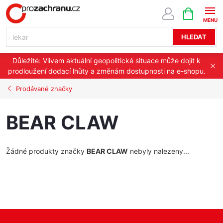
Přejít
NÁKUPNÍ
KOŠÍK
na
obsah
HLEDAT
Důležité: Vlivem aktuální geopolitické situace může dojít k
prodloužení dodací lhůty a změnám dostupnosti na e-shopu.
Prodávané značky
BEAR CLAW
Žádné produkty značky
BEAR CLAW
nebyly nalezeny...