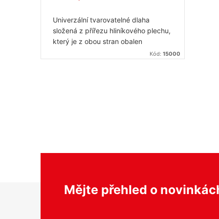
Univerzální tvarovatelné dlaha
složená z přířezu hliníkového plechu,
který je z obou stran obalen
lehčeným pěnovým plastem s
Kód:
15000
omyvatelným povrchem.
O
v
l
á
d
a
c
Z
í
Mějte přehled o novinká
p
á
r