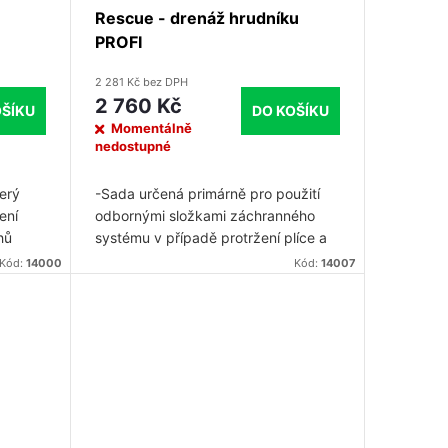
Rescue - drenáž hrudníku
PROFI
2 281 Kč bez DPH
2 760 Kč
OŠÍKU
DO KOŠÍKU
Momentálně
nedostupné
terý
-Sada určená primárně pro použití
ení
odbornými složkami záchranného
hů
systému v případě protržení plíce a
 může
následného pneumothoraxu.
Kód:
14000
Kód:
14007
adných
ci.
vě
é.