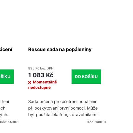
zení.
ácení
Rescue sada na popáleniny
895 Kč bez DPH
1 083 Kč
OŠÍKU
DO KOŠÍKU
Momentálně
nedostupné
tření
Sada určená pro ošetření popálenin
ech
při poskytování první pomoci. Může
ých.
být použita lékařem, zdravotníkem i
sonálu
laikem. Balíček obsahuje dostatek
Kód:
14006
Kód:
14009
xačního
materiálu pro poskytnutí první