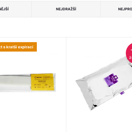
ĚJŠÍ
NEJDRAŽŠÍ
NEJPRO
t s kratší expirací
2