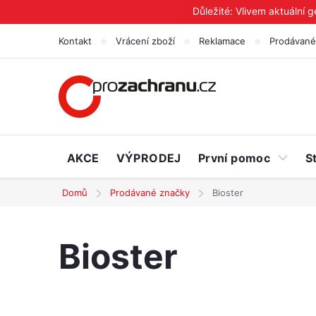
Přejít
Důležité: Vlivem aktuální 
na
Kontakt
Vrácení zboží
Reklamace
Prodávané
obsah
AKCE
VÝPRODEJ
První pomoc
S
Domů
Prodávané značky
Bioster
Bioster