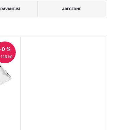
DÁVANĚJŠÍ
ABECEDNĚ
–0 %
 126 Kč