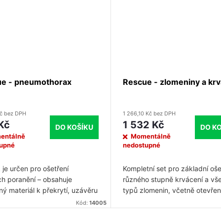
transport balíčku do složitých
podmínek bez možného poško
e - pneumothorax
Rescue - zlomeniny a krv
Kč bez DPH
1 266,10 Kč bez DPH
Kč
1 532 Kč
DO KOŠÍKU
DO K
entálně
Momentálně
upné
nedostupné
 je určen pro ošetření
Kompletní set pro základní oše
ch poranění – obsahuje
různého stupně krvácení a vš
ný materiál k překrytí, uzávěru
typů zlomenin, včetně otevřen
i při základním ošetření
Poskytuje zdravotnickému per
Kód:
14005
tického pneumothoraxu v
i laikům dostatek vhodného fi