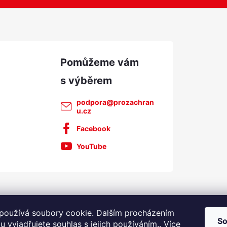
podpora
@
prozachran
u.cz
Facebook
YouTube
používá soubory cookie. Dalším procházením
So
 vyjadřujete souhlas s jejich používáním.. Více