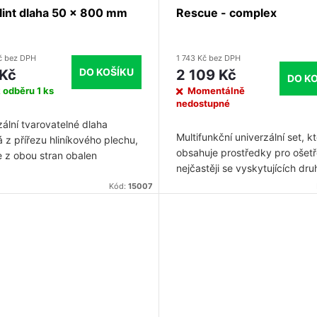
lint dlaha 50 x 800 mm
Rescue - complex
č bez DPH
1 743 Kč bez DPH
DO KOŠÍKU
 Kč
2 109 Kč
DO K
k odběru
1 ks
Momentálně
nedostupné
zální tvarovatelné dlaha
Multifunkční univerzální set, k
 z přířezu hliníkového plechu,
obsahuje prostředky pro ošetř
e z obou stran obalen
nejčastěji se vyskytujících dru
ým pěnovým plastem s
poranění. Obzvláště užitečný
telným povrchem.
Kód:
15007
být při řešení následků hrom
neštěstí, přírodních katastrof,
válečného stavu nebo při
poskytování humanitární pomo
Komponenty setu jsou jednotli
balené a samostatně použiteln
Speciální obal zaručuje
bezproblémové skladování a