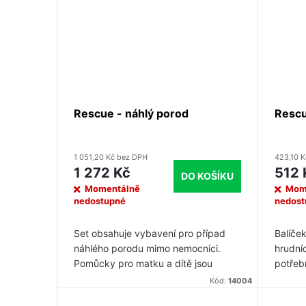
Rescue - náhlý porod
Rescu
1 051,20 Kč bez DPH
423,10 
1 272 Kč
512 
DO KOŠÍKU
Momentálně
Mom
nedostupné
nedost
Set obsahuje vybavení pro případ
Balíček
náhlého porodu mimo nemocnici.
hrudní
Pomůcky pro matku a dítě jsou
potřeb
odděleny. Set je obzvláště vhodný
a fixac
Kód:
14004
do auta pro těhotné ženy.
trauma