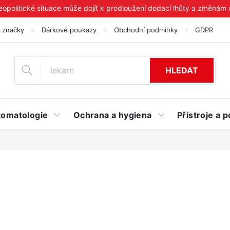
geopolitické situace může dojít k prodloužení dodací lhůty a změnám
 značky
Dárkové poukazy
Obchodní podmínky
GDPR
HLEDAT
tomatologie
Ochrana a hygiena
Přístroje a