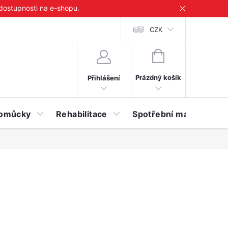
 dostupnosti na e-shopu.
CZK
NÁKUPNÍ
KOŠÍK
Prázdný košík
Přihlášení
 pomůcky
Rehabilitace
Spotřební materiál