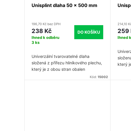
r
d
Unisplint dlaha 50 x 500 mm
Unisp
o
u
196,70 Kč bez DPH
214,10 K
d
238 Kč
259
DO KOŠÍKU
k
Ihned k odběru
Ihned 
u
3 ks
t
Univer
k
Univerzální tvarovatelné dlaha
složená
ů
složená z přířezu hliníkového plechu,
který j
t
který je z obou stran obalen
lehčen
lehčeným pěnovým plastem s
omyva
Kód:
15002
omyvatelným povrchem.
ů