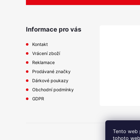
v
p
k
y
a
Informace pro vás
v
ý
t
Kontakt
p
Vrácení zboží
í
i
Reklamace
s
Prodávané značky
u
Dárkové poukazy
Obchodní podmínky
GDPR
Tento web 
tohoto webu