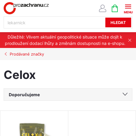
Přejít
NÁKUPNÍ
KOŠÍK
na
obsah
HLEDAT
Důležité: Vlivem aktuální geopolitické situace může dojít k
prodloužení dodací lhůty a změnám dostupnosti na e-shopu.
Prodávané značky
Celox
Ř
Doporučujeme
a
Nejlevnější
V
Nejdražší
z
ý
Nejprodávanější