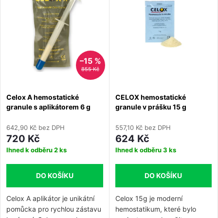
e
Abecedně
p
n
i
í
–15 %
s
855 Kč
p
p
Celox A hemostatické
CELOX hemostatické
r
granule s aplikátorem 6 g
granule v prášku 15 g
r
o
642,90 Kč bez DPH
557,10 Kč bez DPH
o
720 Kč
624 Kč
d
Ihned k odběru
2 ks
Ihned k odběru
3 ks
d
u
DO KOŠÍKU
DO KOŠÍKU
u
k
Celox A aplikátor je unikátní
Celox 15g je moderní
k
pomůcka pro rychlou zástavu
hemostatikum, které bylo