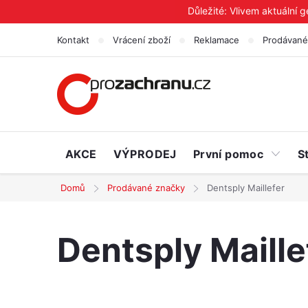
Přejít
Důležité: Vlivem aktuální 
na
Kontakt
Vrácení zboží
Reklamace
Prodávané
obsah
AKCE
VÝPRODEJ
První pomoc
S
Domů
Prodávané značky
Dentsply Maillefer
Dentsply Maille