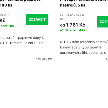
 180 ks
nástrojů, 5 ks
bez DPH
od 1 455,40 Kč bez
ZOBRAZIT
DPH
 Kč
ZOBR
1 761 Kč
od
adem
1 ks
Skladem
4 ks
 absorpční papírové čepy k
NiTi Systém rotačních nástrojů
u PT Ultimate. Balení 180ks.
kombinace 3 typů tepelně
upravených slitin. Jedná se o
kompletní endodontický syst
Kód:
250561
K
kombinující nejnovější generac
nástrojů ProTaper, vylepšenou
dezinfekci a prvotřídní obturac
které navzájem hladce spolupr