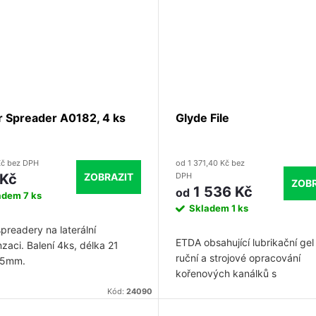
r Spreader A0182, 4 ks
Glyde File
Kč bez DPH
od 1 371,40 Kč bez
ZOBRAZIT
DPH
 Kč
ZOBR
1 536 Kč
od
adem
7 ks
Skladem
1 ks
preadery na laterální
ETDA obsahující lubrikační gel
zaci. Balení 4ks, délka 21
ruční a strojové opracování
25mm.
kořenových kanálků s
antibakteriálním účinkem. Nást
Kód:
24090
snadněji pohybují v hloubce