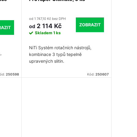
od 1 747,10 Kč bez DPH
ZOBRAZIT
2 114 Kč
od
AZIT
Skladem
1 ks
NiTi Systém rotačních nástrojů,
,
kombinace 3 typů tepelně
upravených slitin.
ém
ód:
250598
Kód:
250607
i
i,
acují.