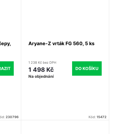
čepy,
Aryane-Z vrták FG 560, 5 ks
1 238 Kč bez DPH
DO KOŠÍKU
AZIT
1 498 Kč
Na objednání
ód:
230796
Kód:
15472