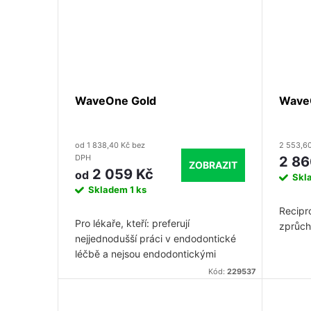
WaveOne Gold
WaveO
od 1 838,40 Kč bez
2 553,6
DPH
2 86
ZOBRAZIT
2 059 Kč
od
Skl
Skladem
1 ks
Recipro
Pro lékaře, kteří: preferují
zprůch
nejjednodušší práci v endodontické
léčbě a nejsou endodontickými
specialisty.
Kód:
229537