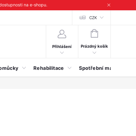
 dostupnosti na e-shopu.
CZK
NÁKUPNÍ
KOŠÍK
Prázdný košík
Přihlášení
 pomůcky
Rehabilitace
Spotřební materiál