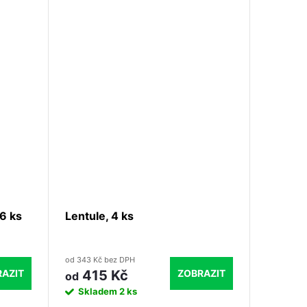
lomení
no
m-
y.
6 ks
Lentule, 4 ks
od 343 Kč bez DPH
AZIT
ZOBRAZIT
415 Kč
od
Skladem
2 ks