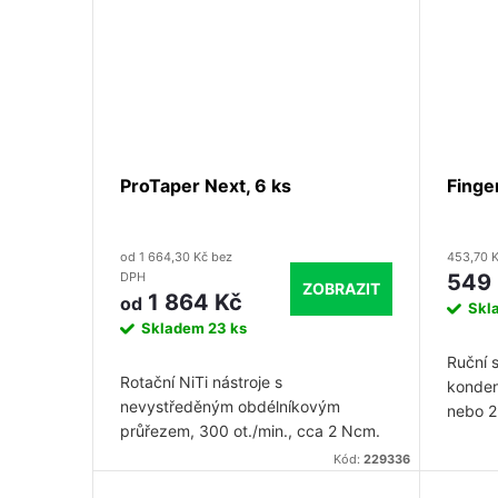
dokončovacích nástrojů v apikální
části.
ProTaper Next, 6 ks
Finge
od 1 664,30 Kč bez
453,70 
DPH
549
ZOBRAZIT
1 864 Kč
od
Skl
Skladem
23 ks
Ruční s
Rotační NiTi nástroje s
konden
nevystředěným obdélníkovým
nebo 
průřezem, 300 ot./min., cca 2 Ncm.
Kód:
229336