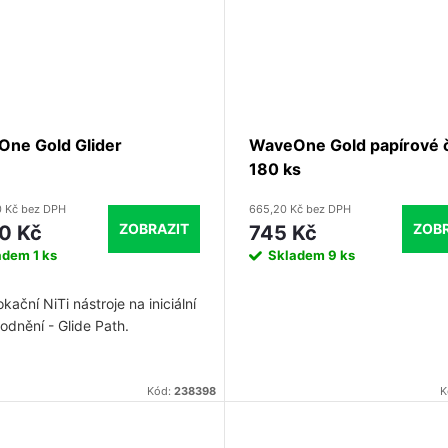
ne Gold Glider
WaveOne Gold papírové 
180 ks
0 Kč bez DPH
665,20 Kč bez DPH
ZOBRAZIT
ZOBR
0 Kč
745 Kč
adem
1 ks
Skladem
9 ks
kační NiTi nástroje na iniciální
odnění - Glide Path.
Kód:
238398
K