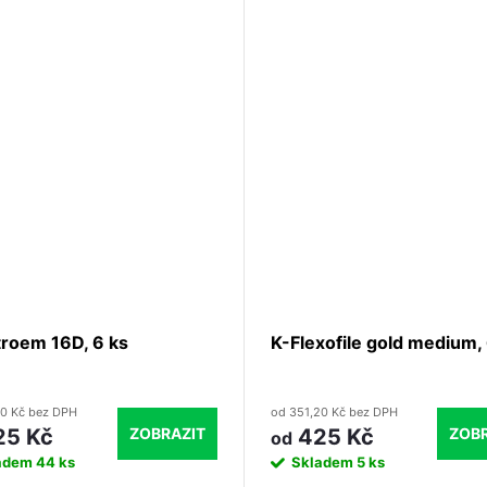
kořenových kanálků, riziko za
se tak zmenšuje. Je doporuče
průběžné vyplachování natriu
hypochloritem. Obsah: 2x3ml
stříkačky, 25x aplikační kanyl
roem 16D, 6 ks
K-Flexofile gold medium, 
20 Kč bez DPH
od 351,20 Kč bez DPH
ZOBRAZIT
ZOBR
5 Kč
425 Kč
od
adem
44 ks
Skladem
5 ks