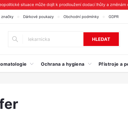
geopolitické situace může dojít k prodloužení dodací lhůty a změnám
 značky
Dárkové poukazy
Obchodní podmínky
GDPR
HLEDAT
tomatologie
Ochrana a hygiena
Přístroje a
fer