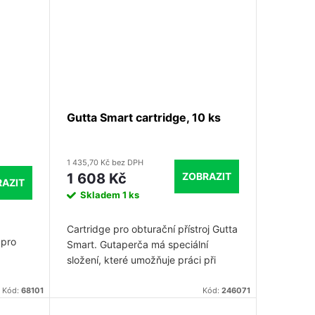
Gutta Smart cartridge, 10 ks
1 435,70 Kč bez DPH
ZOBRAZIT
1 608 Kč
AZIT
Skladem
1 ks
Cartridge pro obturační přístroj Gutta
 pro
Smart. Gutaperča má speciální
složení, které umožňuje práci při
nižších teplotách. Neobsahuje latex.
roje se
Balení 10ks.
Kód:
68101
Kód:
246071