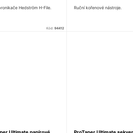
pronikače Hedström H-File.
Ruční kořenové nástroje.
Kód:
94412
per Ultimate papírové
ProTaper Ultimate sekve