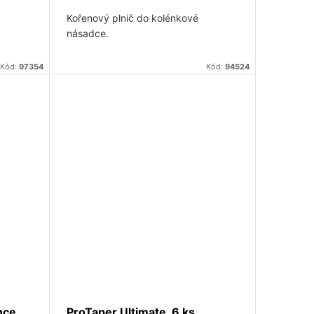
Kořenový plnič do kolénkové
násadce.
Kód:
97354
Kód:
94524
nce
ProTaper Ultimate, 6 ks