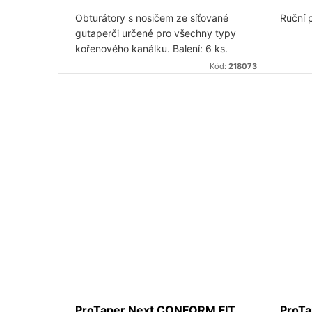
Obturátory s nosičem ze síťované
Ruční 
gutaperči určené pro všechny typy
kořenového kanálku. Balení: 6 ks.
Kód:
218073
ProTaper Next CONFORM FIT
ProTa