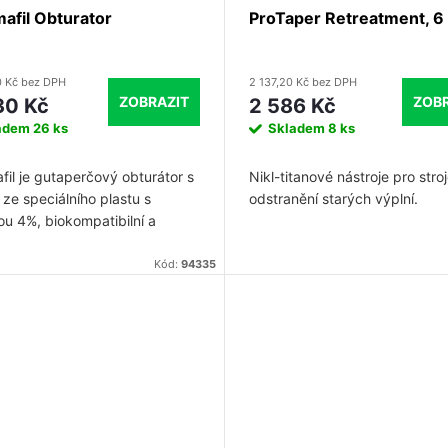
afil Obturator
ProTaper Retreatment, 6
0 Kč bez DPH
2 137,20 Kč bez DPH
ZOBRAZIT
ZOBR
0 Kč
2 586 Kč
adem
26 ks
Skladem
8 ks
fil je gutaperčový obturátor s
Nikl-titanové nástroje pro stro
 ze speciálního plastu s
odstranění starých výplní.
ou 4%, biokompatibilní a
nkontrastní. Nahřívá se v
ThermaPrep. Zkrácení čepu se
Kód:
94335
í hladkou kuličkou bez
ní ( A0050 Therma-Cut )