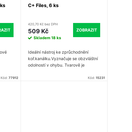
 ks
C+ Files, 6 ks
420,70 Kč bez DPH
AZIT
ZOBRAZIT
509 Kč
Skladem
18 ks
jové
Ideální nástroj ke zprůchodnění
koř.kanálku.Vyznačuje se obzvláštní
odolností v ohybu. Tvarově je
srovnatelný s běžnými K-Files, ale s o
47% vyšší odolností v ohybu u
Kód:
77912
Kód:
15231
C+Files č. 008, o 69% u C+Files č.
010 a o 142% u C+Files č. 015.