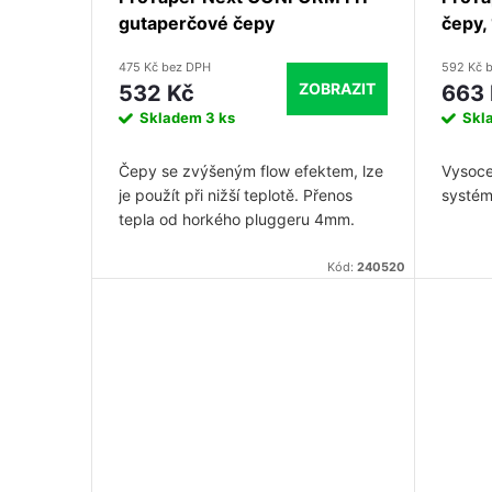
gutaperčové čepy
čepy,
475 Kč bez DPH
592 Kč 
ZOBRAZIT
532 Kč
663
Skladem
3 ks
Skl
Čepy se zvýšeným flow efektem, lze
Vysoce
je použít při nižší teplotě. Přenos
systém
tepla od horkého pluggeru 4mm.
Balení 60ks.
Kód:
240520